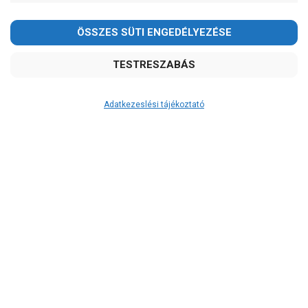
Adatkezeslési tájékoztató
Átvétel
Készletinformáció:
szállítás: 6-10 munkanap
Szállítási költség:
ingyenes