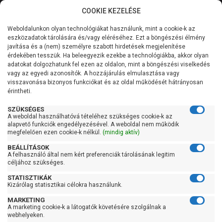
COOKIE KEZELÉSE
0
Weboldalunkon olyan technológiákat használunk, mint a cookie-k az
Kategóriák
Főoldal
Szivattyú
Centrifugál szivattyú
eszközadatok tárolására és/vagy eléréséhez. Ezt a böngészési élmény
Centrifugál szivattyú 901-1500 liter/percig
javítása és a (nem) személyre szabott hirdetések megjelenítése
Általános információk
érdekében tesszük. Ha beleegyezik ezekbe a technológiákba, akkor olyan
Pedrollo F 50/125B
adatokat dolgozhatunk fel ezen az oldalon, mint a böngészési viselkedés
vagy az egyedi azonosítók. A hozzájárulás elmulasztása vagy
Szolgáltatásaink
visszavonása bizonyos funkciókat és az oldal működését hátrányosan
érintheti.
Kapcsolat
SZÜKSÉGES
A weboldal használhatóvá tételéhez szükséges cookie-k az
alapvető funkciók engedélyezésével. A weboldal nem működik
megfelelően ezen cookie-k nélkül.
(mindig aktív)
BEÁLLÍTÁSOK
A felhasználó által nem kért preferenciák tárolásának legitim
céljához szükséges.
STATISZTIKÁK
Kizárólag statisztikai célokra használunk.
MARKETING
A marketing cookie-k a látogatók követésére szolgálnak a
webhelyeken.