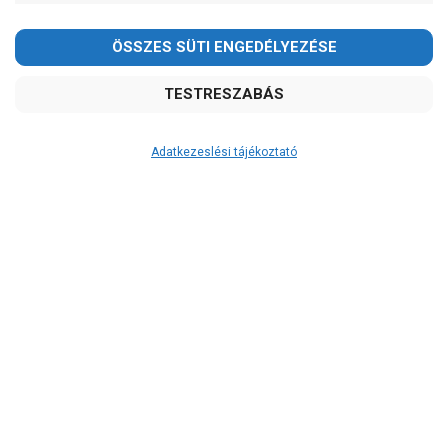
Adatkezeslési tájékoztató
Átvétel
Készletinformáció:
ÉRDEKLŐDJÖN!
Szállítási költség:
ingyenes