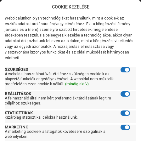
COOKIE KEZELÉSE
0
Weboldalunkon olyan technológiákat használunk, mint a cookie-k az
Kategóriák
Főoldal
Szivattyú
Centrifugál szivattyú
eszközadatok tárolására és/vagy eléréséhez. Ezt a böngészési élmény
Centrifugál szivattyú 1500 liter/perc felett
javítása és a (nem) személyre szabott hirdetések megjelenítése
Általános információk
érdekében tesszük. Ha beleegyezik ezekbe a technológiákba, akkor olyan
Pedrollo F 65/125B-I
adatokat dolgozhatunk fel ezen az oldalon, mint a böngészési viselkedés
vagy az egyedi azonosítók. A hozzájárulás elmulasztása vagy
Szolgáltatásaink
visszavonása bizonyos funkciókat és az oldal működését hátrányosan
érintheti.
Kapcsolat
SZÜKSÉGES
A weboldal használhatóvá tételéhez szükséges cookie-k az
alapvető funkciók engedélyezésével. A weboldal nem működik
megfelelően ezen cookie-k nélkül.
(mindig aktív)
BEÁLLÍTÁSOK
A felhasználó által nem kért preferenciák tárolásának legitim
céljához szükséges.
STATISZTIKÁK
Kizárólag statisztikai célokra használunk.
MARKETING
A marketing cookie-k a látogatók követésére szolgálnak a
webhelyeken.