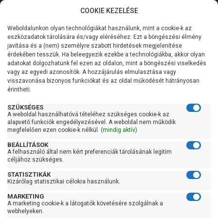
COOKIE KEZELÉSE
0
Weboldalunkon olyan technológiákat használunk, mint a cookie-k az
Kategóriák
Főoldal
Szivattyú
Centrifugál szivattyú
eszközadatok tárolására és/vagy eléréséhez. Ezt a böngészési élmény
Centrifugál szivattyú 1500 liter/perc felett
javítása és a (nem) személyre szabott hirdetések megjelenítése
Általános információk
érdekében tesszük. Ha beleegyezik ezekbe a technológiákba, akkor olyan
Pedrollo F 80/160D
adatokat dolgozhatunk fel ezen az oldalon, mint a böngészési viselkedés
vagy az egyedi azonosítók. A hozzájárulás elmulasztása vagy
Szolgáltatásaink
visszavonása bizonyos funkciókat és az oldal működését hátrányosan
érintheti.
Kapcsolat
SZÜKSÉGES
A weboldal használhatóvá tételéhez szükséges cookie-k az
alapvető funkciók engedélyezésével. A weboldal nem működik
megfelelően ezen cookie-k nélkül.
(mindig aktív)
BEÁLLÍTÁSOK
A felhasználó által nem kért preferenciák tárolásának legitim
céljához szükséges.
STATISZTIKÁK
Kizárólag statisztikai célokra használunk.
MARKETING
A marketing cookie-k a látogatók követésére szolgálnak a
webhelyeken.