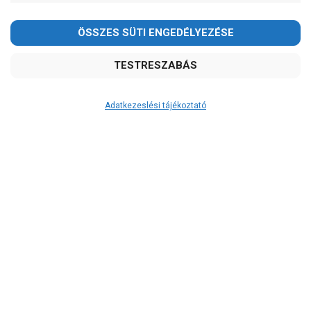
Adatkezeslési tájékoztató
Átvétel
Készletinformáció:
ÉRDEKLŐDJÖN!
Szállítási költség:
ingyenes