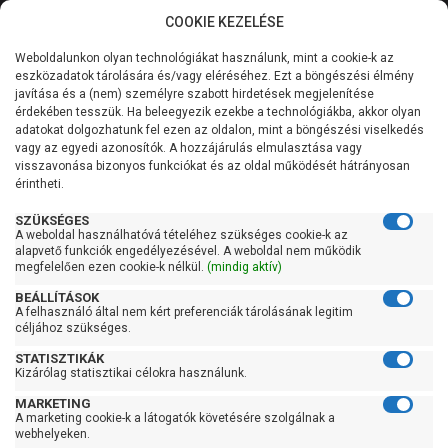
COOKIE KEZELÉSE
0
Weboldalunkon olyan technológiákat használunk, mint a cookie-k az
Kategóriák
Főoldal
Szivattyú
Centrifugál szivattyú
eszközadatok tárolására és/vagy eléréséhez. Ezt a böngészési élmény
Centrifugál szivattyú 1500 liter/perc felett
javítása és a (nem) személyre szabott hirdetések megjelenítése
Általános információk
érdekében tesszük. Ha beleegyezik ezekbe a technológiákba, akkor olyan
Pedrollo F 80/200A
adatokat dolgozhatunk fel ezen az oldalon, mint a böngészési viselkedés
vagy az egyedi azonosítók. A hozzájárulás elmulasztása vagy
Szolgáltatásaink
visszavonása bizonyos funkciókat és az oldal működését hátrányosan
érintheti.
Kapcsolat
SZÜKSÉGES
A weboldal használhatóvá tételéhez szükséges cookie-k az
alapvető funkciók engedélyezésével. A weboldal nem működik
megfelelően ezen cookie-k nélkül.
(mindig aktív)
BEÁLLÍTÁSOK
A felhasználó által nem kért preferenciák tárolásának legitim
céljához szükséges.
STATISZTIKÁK
Kizárólag statisztikai célokra használunk.
MARKETING
A marketing cookie-k a látogatók követésére szolgálnak a
webhelyeken.
Kedves Vásárlóink!