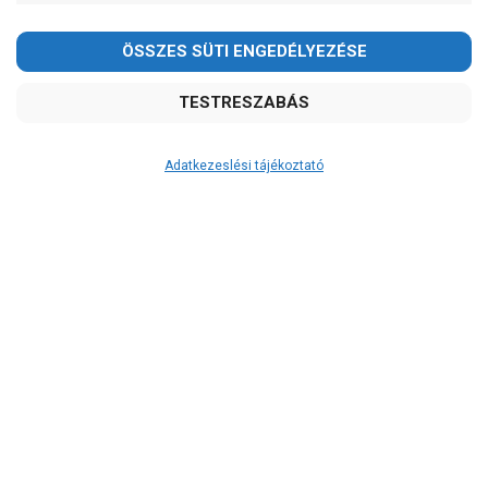
2026.08.08-án szombaton a munkanap ellenére is ZÁRVA
TARTUNK!
Megértésüket és türelmüket köszönjük!
email:
szivattyu@szivattyu-shop.hu
Adatkezeslési tájékoztató
Átvétel
Készletinformáció:
ÉRDEKLŐDJÖN!
Szállítási költség:
ingyenes