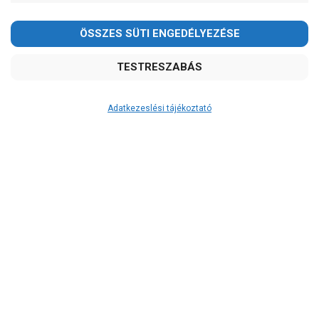
Adatkezeslési tájékoztató
Átvétel
Készletinformáció:
ÉRDEKLŐDJÖN!
Szállítási költség:
ingyenes