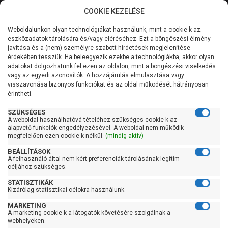
COOKIE KEZELÉSE
0
Weboldalunkon olyan technológiákat használunk, mint a cookie-k az
Kategóriák
Főoldal
Szivattyú
Centrifugál szivattyú
eszközadatok tárolására és/vagy eléréséhez. Ezt a böngészési élmény
Centrifugál szivattyú 1500 liter/perc felett
javítása és a (nem) személyre szabott hirdetések megjelenítése
Általános információk
érdekében tesszük. Ha beleegyezik ezekbe a technológiákba, akkor olyan
Pedrollo F 80/200B
adatokat dolgozhatunk fel ezen az oldalon, mint a böngészési viselkedés
vagy az egyedi azonosítók. A hozzájárulás elmulasztása vagy
Szolgáltatásaink
visszavonása bizonyos funkciókat és az oldal működését hátrányosan
érintheti.
Kapcsolat
SZÜKSÉGES
A weboldal használhatóvá tételéhez szükséges cookie-k az
alapvető funkciók engedélyezésével. A weboldal nem működik
megfelelően ezen cookie-k nélkül.
(mindig aktív)
BEÁLLÍTÁSOK
A felhasználó által nem kért preferenciák tárolásának legitim
céljához szükséges.
STATISZTIKÁK
Kizárólag statisztikai célokra használunk.
MARKETING
A marketing cookie-k a látogatók követésére szolgálnak a
webhelyeken.