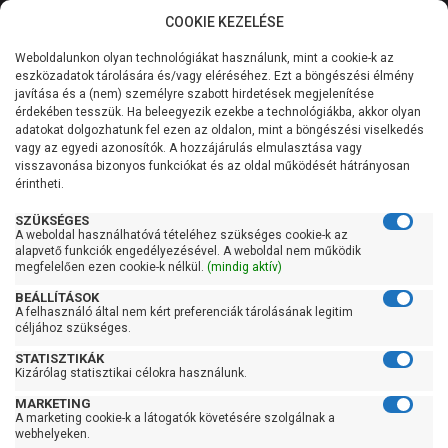
COOKIE KEZELÉSE
0
Weboldalunkon olyan technológiákat használunk, mint a cookie-k az
Kategóriák
Főoldal
Szivattyú
Centrifugál szivattyú
eszközadatok tárolására és/vagy eléréséhez. Ezt a böngészési élmény
Centrifugál szivattyú 1500 liter/perc felett
javítása és a (nem) személyre szabott hirdetések megjelenítése
Általános információk
érdekében tesszük. Ha beleegyezik ezekbe a technológiákba, akkor olyan
Pedrollo F 80/250B
adatokat dolgozhatunk fel ezen az oldalon, mint a böngészési viselkedés
vagy az egyedi azonosítók. A hozzájárulás elmulasztása vagy
Szolgáltatásaink
visszavonása bizonyos funkciókat és az oldal működését hátrányosan
érintheti.
Kapcsolat
SZÜKSÉGES
A weboldal használhatóvá tételéhez szükséges cookie-k az
alapvető funkciók engedélyezésével. A weboldal nem működik
megfelelően ezen cookie-k nélkül.
(mindig aktív)
BEÁLLÍTÁSOK
A felhasználó által nem kért preferenciák tárolásának legitim
céljához szükséges.
STATISZTIKÁK
Kizárólag statisztikai célokra használunk.
MARKETING
A marketing cookie-k a látogatók követésére szolgálnak a
webhelyeken.