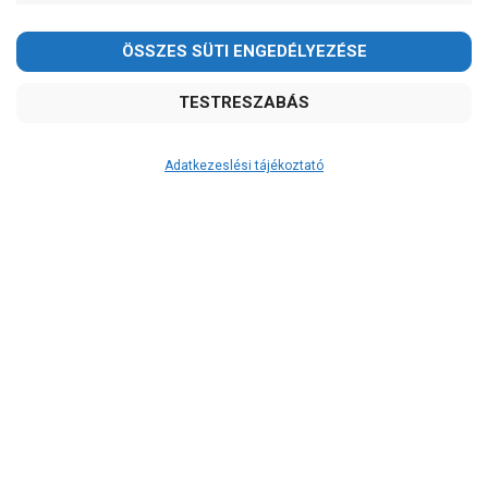
Adatkezeslési tájékoztató
Átvétel
Készletinformáció:
ÉRDEKLŐDJÖN!
Szállítási költség:
ingyenes