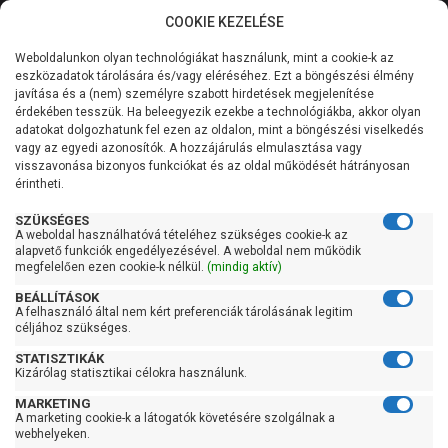
COOKIE KEZELÉSE
0
Weboldalunkon olyan technológiákat használunk, mint a cookie-k az
Kategóriák
Főoldal
Szivattyú
Centrifugál szivattyú
eszközadatok tárolására és/vagy eléréséhez. Ezt a böngészési élmény
Centrifugál szivattyú 100 liter/percig
javítása és a (nem) személyre szabott hirdetések megjelenítése
Általános információk
érdekében tesszük. Ha beleegyezik ezekbe a technológiákba, akkor olyan
Pedrollo FCR 90/7
adatokat dolgozhatunk fel ezen az oldalon, mint a böngészési viselkedés
vagy az egyedi azonosítók. A hozzájárulás elmulasztása vagy
Szolgáltatásaink
visszavonása bizonyos funkciókat és az oldal működését hátrányosan
érintheti.
Kapcsolat
SZÜKSÉGES
A weboldal használhatóvá tételéhez szükséges cookie-k az
alapvető funkciók engedélyezésével. A weboldal nem működik
megfelelően ezen cookie-k nélkül.
(mindig aktív)
BEÁLLÍTÁSOK
A felhasználó által nem kért preferenciák tárolásának legitim
céljához szükséges.
STATISZTIKÁK
Kizárólag statisztikai célokra használunk.
MARKETING
A marketing cookie-k a látogatók követésére szolgálnak a
webhelyeken.