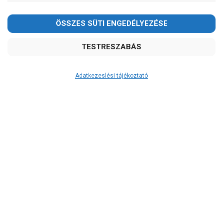
Adatkezeslési tájékoztató
Átvétel
Készletinformáció:
ÉRDEKLŐDJÖN!
Szállítási költség:
ingyenes