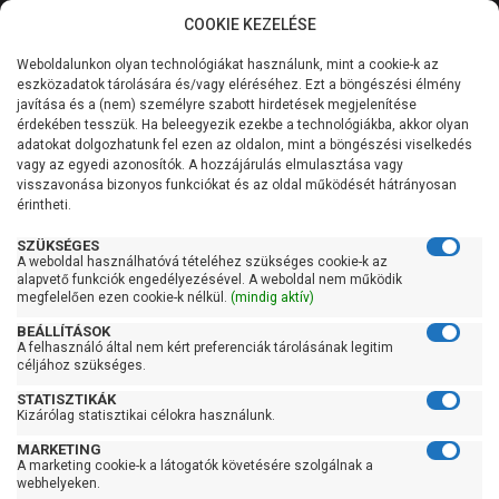
COOKIE KEZELÉSE
0
Weboldalunkon olyan technológiákat használunk, mint a cookie-k az
Kategóriák
Főoldal
Szivattyú
Búvárszivattyú csőkút szivattyú
eszközadatok tárolására és/vagy eléréséhez. Ezt a böngészési élmény
Búvárszivattyú csőkút szivattyú 101-200 liter/percig
javítása és a (nem) személyre szabott hirdetések megjelenítése
Általános információk
érdekében tesszük. Ha beleegyezik ezekbe a technológiákba, akkor olyan
Pedrollo Fluid Solar 6/6
adatokat dolgozhatunk fel ezen az oldalon, mint a böngészési viselkedés
vagy az egyedi azonosítók. A hozzájárulás elmulasztása vagy
Szolgáltatásaink
visszavonása bizonyos funkciókat és az oldal működését hátrányosan
érintheti.
Kapcsolat
SZÜKSÉGES
A weboldal használhatóvá tételéhez szükséges cookie-k az
alapvető funkciók engedélyezésével. A weboldal nem működik
megfelelően ezen cookie-k nélkül.
(mindig aktív)
BEÁLLÍTÁSOK
A felhasználó által nem kért preferenciák tárolásának legitim
céljához szükséges.
STATISZTIKÁK
Kizárólag statisztikai célokra használunk.
MARKETING
A marketing cookie-k a látogatók követésére szolgálnak a
webhelyeken.