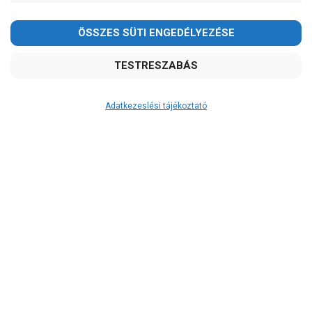
Adatkezeslési tájékoztató
Átvétel
Készletinformáció:
ÉRDEKLŐDJÖN!
Szállítási költség:
ingyenes