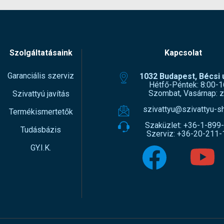
Szolgáltatásaink
Kapcsolat
Garanciális szerviz
1032 Budapest, Bécsi ú
Hétfő-Péntek: 8:00-1
Szombat, Vasárnap: z
Szivattyú javítás
szivattyu@szivattyu-s
Termékismertetők
Szaküzlet:
+36-1-899
Tudásbázis
Szerviz:
+36-20-211-
GY.I.K.