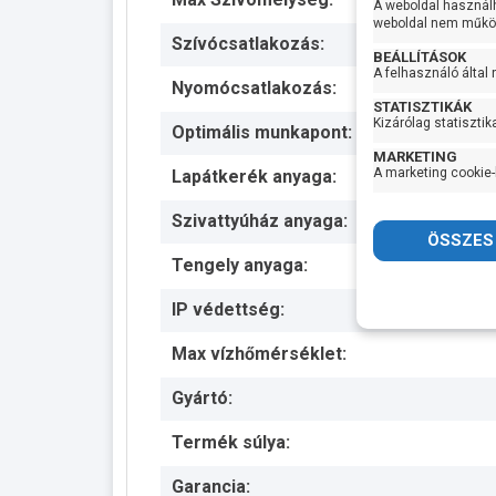
A weboldal használ
weboldal nem működ
Szívócsatlakozás:
BEÁLLÍTÁSOK
A felhasználó által
Nyomócsatlakozás:
STATISZTIKÁK
Kizárólag statisztik
Optimális munkapont:
MARKETING
A marketing cookie-
Lapátkerék anyaga:
Szivattyúház anyaga:
Tengely anyaga:
IP védettség:
Max vízhőmérséklet:
Gyártó:
Termék súlya:
Garancia: