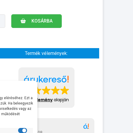
KOSÁRBA
Termék vélemények:
y eléréséhez. Ezt a
413 vélemény
alapján
zük. Ha beleegyezik
 viselkedés vagy az
al működését
Gábor
A bol
2026-07-08
2026-