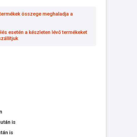
 a termékek összege meghaladja a
elés esetén a készleten lévő termékeket
állítjuk
n
 után is
után is