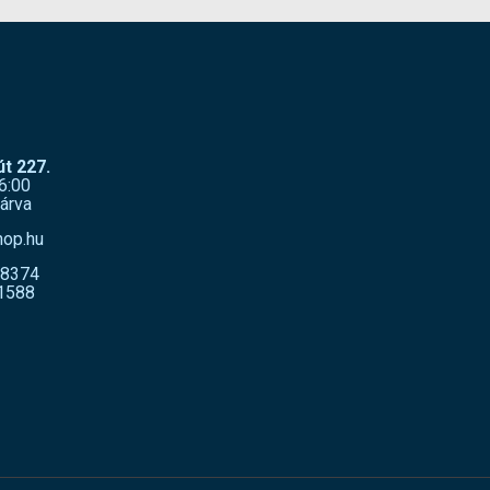
t 227.
6:00
árva
hop.hu
-8374
1588