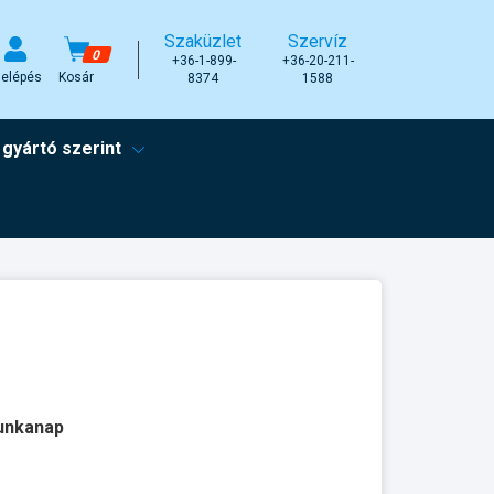
Szaküzlet
Szervíz
0
+36-1-899-
+36-20-211-
elépés
Kosár
8374
1588
 gyártó szerint
munkanap