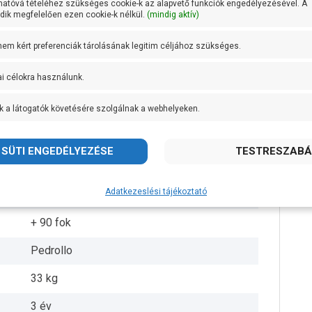
hatóvá tételéhez szükséges cookie-k az alapvető funkciók engedélyezésével. A
ik megfelelően ezen cookie-k nélkül.
(mindig aktív)
DN 65
 nem kért preferenciák tárolásának legitim céljához szükséges.
DN 40
ai célokra használunk.
12,8 méteren 500 liter/perc
k a látogatók követésére szolgálnak a webhelyeken.
Rézötvözet
Öntvény
AISI 431 rozsdamentes acél
Adatkezeslési tájékoztató
IPX4
+ 90 fok
Pedrollo
33 kg
3 év