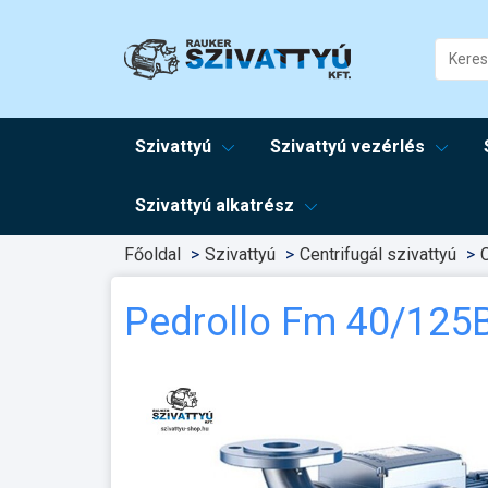
Szivattyú
Szivattyú vezérlés
Szivattyú alkatrész
Főoldal
Szivattyú
Centrifugál szivattyú
C
Pedrollo Fm 40/125