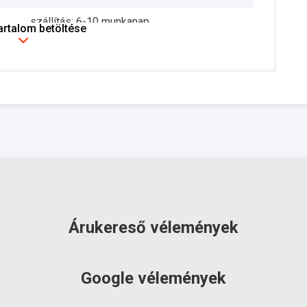
szállítás: 6-10 munkanap
tartalom betöltése
Árukereső vélemények
Google vélemények