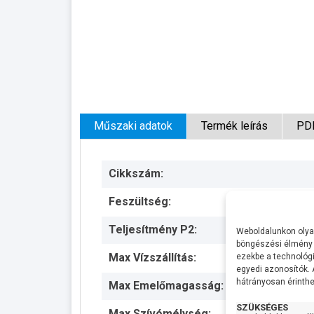
Műszaki adatok
Termék leírás
PD
Cikkszám:
Feszültség:
Teljesítmény P2:
Weboldalunkon olyan
böngészési élmény 
Max Vízszállítás:
ezekbe a technológi
egyedi azonosítók.
hátrányosan érinthet
Max Emelőmagasság:
SZÜKSÉGES
Max Szívómélység: