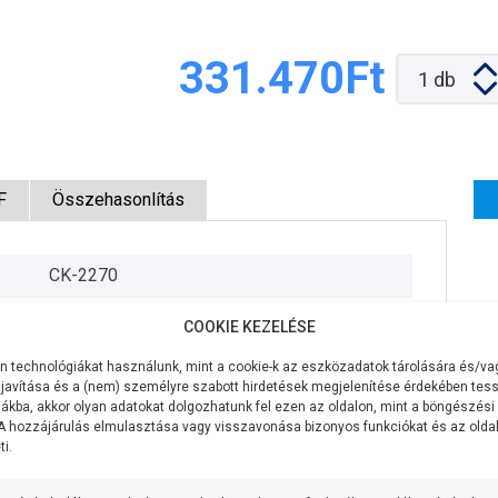
331.470Ft
1
db
F
Összehasonlítás
CK-2270
230V/50Hz
COOKIE KEZELÉSE
1500W
 technológiákat használunk, mint a cookie-k az eszközadatok tárolására és/vag
javítása és a (nem) személyre szabott hirdetések megjelenítése érdekében tess
600 liter/perc
ákba, akkor olyan adatokat dolgozhatunk fel ezen az oldalon, mint a böngészési
 A hozzájárulás elmulasztása vagy visszavonása bizonyos funkciókat és az old
i.
20,5 méter
7 méter