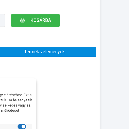
KOSÁRBA
Termék vélemények:
y eléréséhez. Ezt a
zük. Ha beleegyezik
 viselkedés vagy az
al működését