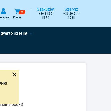
Szaküzlet
Szervíz
0
+36-1-899-
+36-20-211-
elépés
Kosár
8374
1588
 gyártó szerint
UNK!
munkanap
ssal: 3.000Ft)