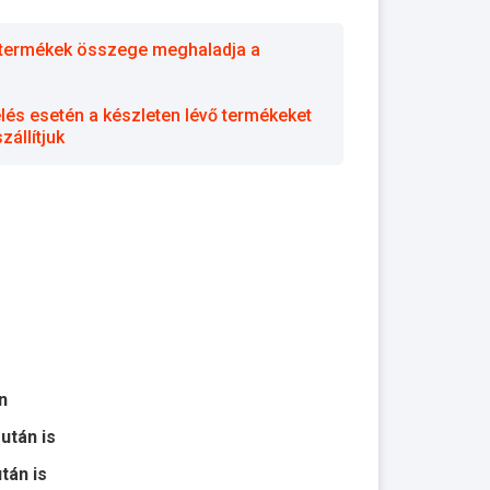
 a termékek összege meghaladja a
elés esetén a készleten lévő termékeket
állítjuk
n
 után is
után is