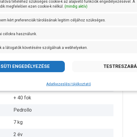
hatóvá tételéhez szükséges cookie-k az alapvető funkciók engedélyezésével. A
ik megfelelően ezen cookie-k nélkül.
(mindig aktív)
1 coll
 nem kért preferenciák tárolásának legitim céljához szükséges.
1 coll
ai célokra használunk.
19,7 méteren 40 liter/perc
k a látogatók követésére szolgálnak a webhelyeken.
AISI 304 rozsdamentes acél
AISI 304 rozsdamentes acél
AISI 431 rozsdamentes acél
Adatkezeslési tájékoztató
IPX4
+ 40 fok
Pedrollo
7 kg
2 év