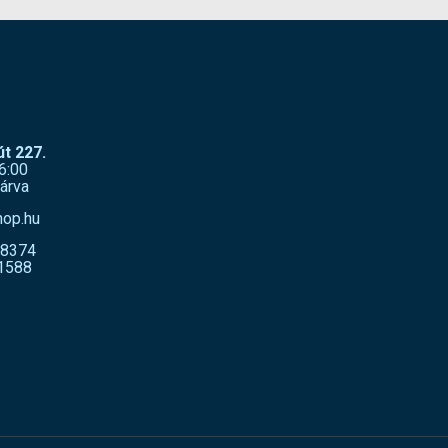
t 227.
6:00
árva
hop.hu
-8374
1588