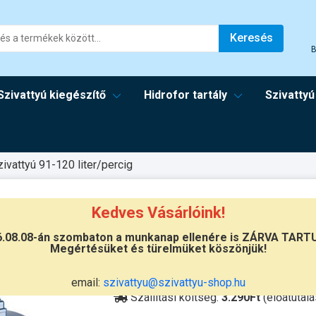
Keresés
B
Szivattyú kiegészítő
Hidrofor tartály
Szivattyú
zivattyú 91-120 liter/percig
1B-ST
Kedves Vásárlóink!
6.08.08-án szombaton a munkanap ellenére is ZÁRVA TART
Megértésüket és türelmüket köszönjük!
Átvétel
Készletinformáció:
szállítás: 6-10 
email:
szivattyu@szivattyu-shop.hu
Szállítási költség:
3.290Ft
(előátutalá