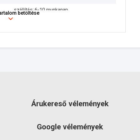
szállítás: 6-10 munkanap
tartalom betöltése
Árukereső vélemények
Google vélemények