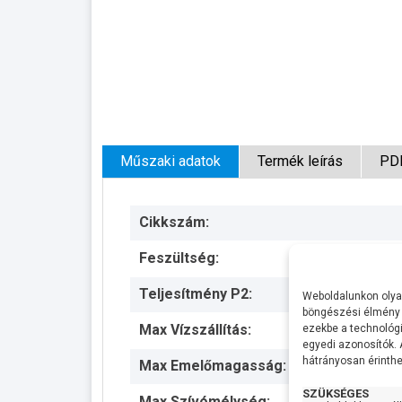
Műszaki adatok
Termék leírás
PD
Cikkszám:
Feszültség:
Teljesítmény P2:
Weboldalunkon olyan
böngészési élmény 
Max Vízszállítás:
ezekbe a technológi
egyedi azonosítók.
hátrányosan érinthet
Max Emelőmagasság:
SZÜKSÉGES
Max Szívómélység: