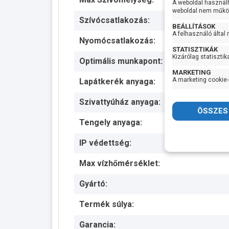
A weboldal használ
weboldal nem működ
Szívócsatlakozás:
BEÁLLÍTÁSOK
A felhasználó által
Nyomócsatlakozás:
STATISZTIKÁK
Kizárólag statisztik
Optimális munkapont:
MARKETING
A marketing cookie-
Lapátkerék anyaga:
Szivattyúház anyaga:
Tengely anyaga:
IP védettség:
Max vízhőmérséklet:
Gyártó:
Termék súlya:
Garancia: