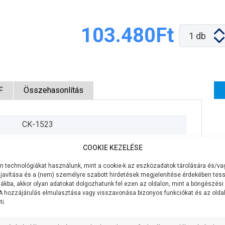
103.480Ft
1
db
F
Összehasonlítás
CK-1523
400V/50Hz
COOKIE KEZELÉSE
480W
 technológiákat használunk, mint a cookie-k az eszközadatok tárolására és/vag
javítása és a (nem) személyre szabott hirdetések megjelenítése érdekében tess
95 liter/perc
ákba, akkor olyan adatokat dolgozhatunk fel ezen az oldalon, mint a böngészési
 A hozzájárulás elmulasztása vagy visszavonása bizonyos funkciókat és az old
i.
39,5 méter
9 méter