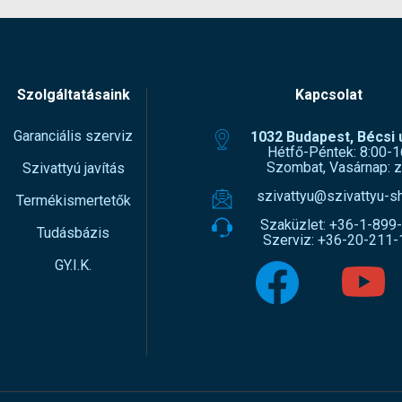
Szolgáltatásaink
Kapcsolat
Garanciális szerviz
1032 Budapest, Bécsi ú
Hétfő-Péntek: 8:00-1
Szombat, Vasárnap: z
Szivattyú javítás
szivattyu@szivattyu-s
Termékismertetők
Szaküzlet:
+36-1-899
Tudásbázis
Szerviz:
+36-20-211-
GY.I.K.