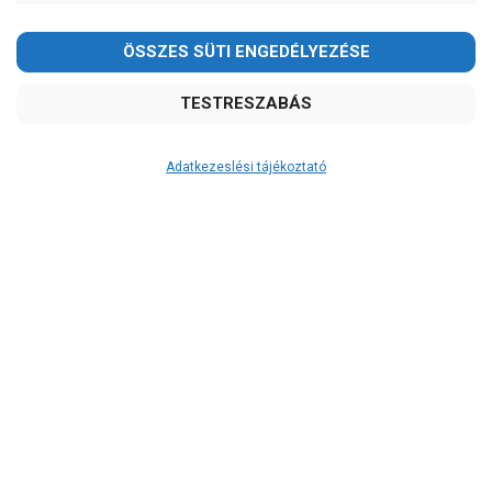
Adatkezeslési tájékoztató
Átvétel
Készletinformáció:
szállítás: 6-10 munkanap
Szállítási költség:
3.290Ft
(előátutalással: 3.000Ft)