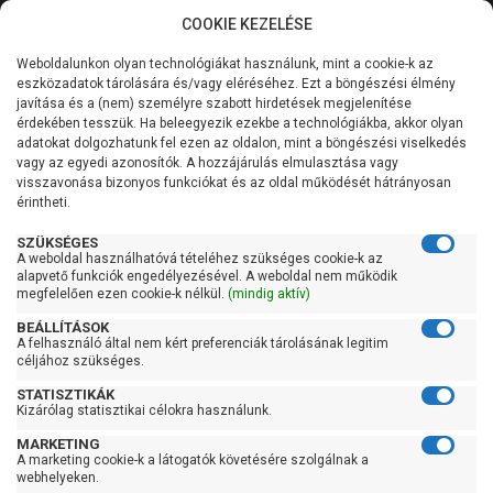
COOKIE KEZELÉSE
0
Weboldalunkon olyan technológiákat használunk, mint a cookie-k az
Kategóriák
Főoldal
Szivattyú
Kerti szivattyú
eszközadatok tárolására és/vagy eléréséhez. Ezt a böngészési élmény
Kerti szivattyú 61-90 liter/percig
javítása és a (nem) személyre szabott hirdetések megjelenítése
Általános információk
érdekében tesszük. Ha beleegyezik ezekbe a technológiákba, akkor olyan
Pedrollo Future-Jet 1C
adatokat dolgozhatunk fel ezen az oldalon, mint a böngészési viselkedés
vagy az egyedi azonosítók. A hozzájárulás elmulasztása vagy
Szolgáltatásaink
visszavonása bizonyos funkciókat és az oldal működését hátrányosan
érintheti.
Kapcsolat
SZÜKSÉGES
A weboldal használhatóvá tételéhez szükséges cookie-k az
alapvető funkciók engedélyezésével. A weboldal nem működik
megfelelően ezen cookie-k nélkül.
(mindig aktív)
BEÁLLÍTÁSOK
A felhasználó által nem kért preferenciák tárolásának legitim
céljához szükséges.
STATISZTIKÁK
Kizárólag statisztikai célokra használunk.
MARKETING
A marketing cookie-k a látogatók követésére szolgálnak a
webhelyeken.