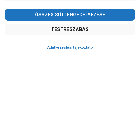
Kedves Vásárlóink!
2026.08.08-án szombaton a munkanap ellenére is ZÁRVA
TARTUNK!
Megértésüket és türelmüket köszönjük!
email:
szivattyu@szivattyu-shop.hu
Adatkezeslési tájékoztató
Átvétel
Készletinformáció:
szállítás: 6-10 munkanap
Szállítási költség:
3.290Ft
(előátutalással: 3.000Ft)