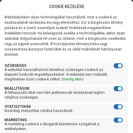
COOKIE KEZELÉSE
0
Weboldalunkon olyan technológiákat használunk, mint a cookie-k az
Kategóriák
Főoldal
Szivattyú
Kerti szivattyú
eszközadatok tárolására és/vagy eléréséhez. Ezt a böngészési élmény
Kerti szivattyú 60 liter/percig
javítása és a (nem) személyre szabott hirdetések megjelenítése
Általános információk
érdekében tesszük. Ha beleegyezik ezekbe a technológiákba, akkor olyan
Pedrollo JCR 1C
adatokat dolgozhatunk fel ezen az oldalon, mint a böngészési viselkedés
vagy az egyedi azonosítók. A hozzájárulás elmulasztása vagy
Szolgáltatásaink
visszavonása bizonyos funkciókat és az oldal működését hátrányosan
érintheti.
Kapcsolat
SZÜKSÉGES
A weboldal használhatóvá tételéhez szükséges cookie-k az
alapvető funkciók engedélyezésével. A weboldal nem működik
megfelelően ezen cookie-k nélkül.
(mindig aktív)
BEÁLLÍTÁSOK
A felhasználó által nem kért preferenciák tárolásának legitim
céljához szükséges.
STATISZTIKÁK
Kizárólag statisztikai célokra használunk.
MARKETING
A marketing cookie-k a látogatók követésére szolgálnak a
webhelyeken.