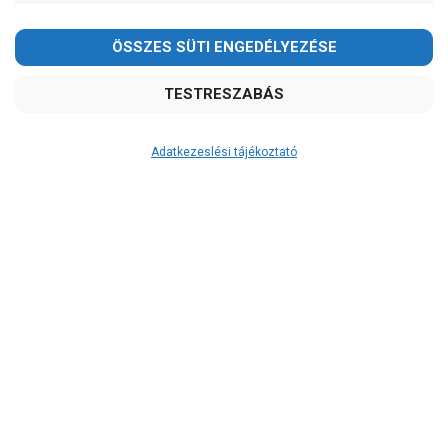
Kedves Vásárlóink!
2026.08.08-án szombaton a munkanap ellenére is ZÁRVA
TARTUNK!
Megértésüket és türelmüket köszönjük!
email:
szivattyu@szivattyu-shop.hu
Adatkezeslési tájékoztató
Átvétel
Készletinformáció:
szállítás: 3-5 munkanap
Szállítási költség:
3.750Ft
(előátutalással: 3.500Ft)