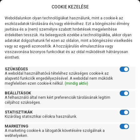
COOKIE KEZELÉSE
0
Weboldalunkon olyan technológiákat használunk, mint a cookie-k az
Kategóriák
Főoldal
Szivattyú
Kerti szivattyú
eszközadatok tárolására és/vagy eléréséhez. Ezt a böngészési élmény
Kerti szivattyú 61-90 liter/percig
javítása és a (nem) személyre szabott hirdetések megjelenítése
Általános információk
érdekében tesszük. Ha beleegyezik ezekbe a technológiákba, akkor olyan
Pedrollo JSW 2AX
adatokat dolgozhatunk fel ezen az oldalon, mint a böngészési viselkedés
vagy az egyedi azonosítók. A hozzájárulás elmulasztása vagy
Szolgáltatásaink
visszavonása bizonyos funkciókat és az oldal működését hátrányosan
érintheti.
Kapcsolat
SZÜKSÉGES
A weboldal használhatóvá tételéhez szükséges cookie-k az
alapvető funkciók engedélyezésével. A weboldal nem működik
megfelelően ezen cookie-k nélkül.
(mindig aktív)
BEÁLLÍTÁSOK
A felhasználó által nem kért preferenciák tárolásának legitim
céljához szükséges.
STATISZTIKÁK
Kizárólag statisztikai célokra használunk.
MARKETING
A marketing cookie-k a látogatók követésére szolgálnak a
webhelyeken.