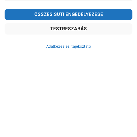
Kedves Vásárlóink!
2026.08.08-án szombaton a munkanap ellenére is ZÁRVA
TARTUNK!
Megértésüket és türelmüket köszönjük!
email:
szivattyu@szivattyu-shop.hu
Adatkezeslési tájékoztató
Átvétel
Készletinformáció:
szállítás: 6-10 munkanap
Szállítási költség:
3.290Ft
(előátutalással: 3.000Ft)