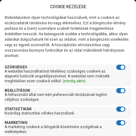
COOKIE KEZELÉSE
0
Weboldalunkon olyan technológiákat használunk, mint a cookie-k az
Kategóriák
Főoldal
Szivattyú
Kerti szivattyú
eszközadatok tárolására és/vagy eléréséhez. Ezt a böngészési élmény
Kerti szivattyú 60 liter/percig
javítása és a (nem) személyre szabott hirdetések megjelenítése
Általános információk
érdekében tesszük. Ha beleegyezik ezekbe a technológiákba, akkor olyan
Pedrollo JSWm 1C
adatokat dolgozhatunk fel ezen az oldalon, mint a böngészési viselkedés
vagy az egyedi azonosítók. A hozzájárulás elmulasztása vagy
Szolgáltatásaink
visszavonása bizonyos funkciókat és az oldal működését hátrányosan
érintheti.
Kapcsolat
SZÜKSÉGES
A weboldal használhatóvá tételéhez szükséges cookie-k az
alapvető funkciók engedélyezésével. A weboldal nem működik
megfelelően ezen cookie-k nélkül.
(mindig aktív)
BEÁLLÍTÁSOK
A felhasználó által nem kért preferenciák tárolásának legitim
céljához szükséges.
STATISZTIKÁK
Kizárólag statisztikai célokra használunk.
MARKETING
A marketing cookie-k a látogatók követésére szolgálnak a
webhelyeken.