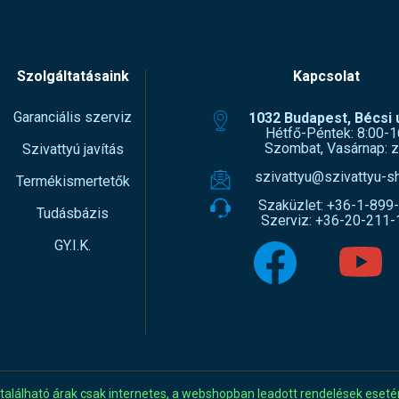
Szolgáltatásaink
Kapcsolat
Garanciális szerviz
1032 Budapest, Bécsi ú
Hétfő-Péntek: 8:00-1
Szombat, Vasárnap: z
Szivattyú javítás
szivattyu@szivattyu-s
Termékismertetők
Szaküzlet:
+36-1-899
Tudásbázis
Szerviz:
+36-20-211-
GY.I.K.
 található árak csak internetes, a webshopban leadott rendelések eseté