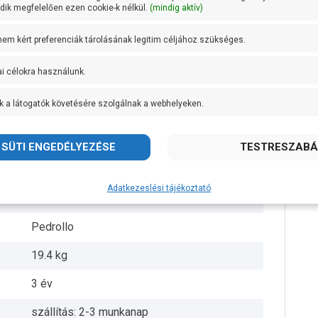
ik megfelelően ezen cookie-k nélkül.
(mindig aktív)
2 coll
 nem kért preferenciák tárolásának legitim céljához szükséges.
2 coll
ai célokra használunk.
Noryl
k a látogatók követésére szolgálnak a webhelyeken.
Üvegszálas merevítésű polipropilén
AISI 304 rozsdamentes acél
IPX4
Adatkezeslési tájékoztató
+ 45 fok
Pedrollo
19.4 kg
3 év
szállítás: 2-3 munkanap