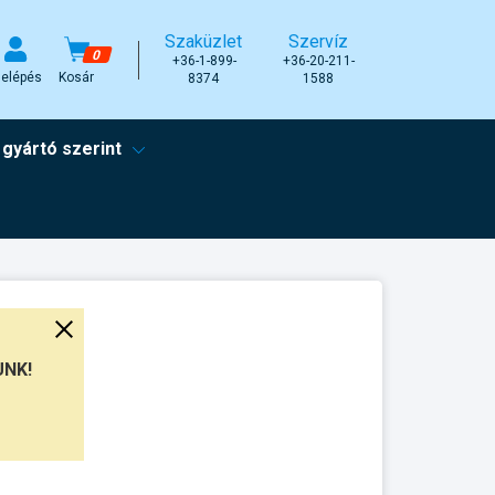
Szaküzlet
Szervíz
0
+36-1-899-
+36-20-211-
elépés
Kosár
8374
1588
 gyártó szerint
UNK!
unkanap