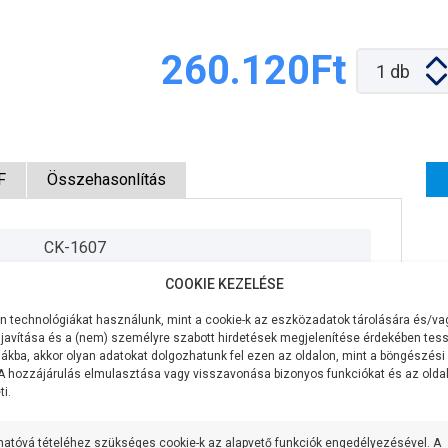
260.120Ft
1
db
F
Összehasonlítás
CK-1607
COOKIE KEZELÉSE
230V/50Hz
 technológiákat használunk, mint a cookie-k az eszközadatok tárolására és/vag
1100W
javítása és a (nem) személyre szabott hirdetések megjelenítése érdekében tess
ákba, akkor olyan adatokat dolgozhatunk fel ezen az oldalon, mint a böngészési
525 liter/perc
 A hozzájárulás elmulasztása vagy visszavonása bizonyos funkciókat és az old
i.
15,5 méter
hatóvá tételéhez szükséges cookie-k az alapvető funkciók engedélyezésével. A
4 méter