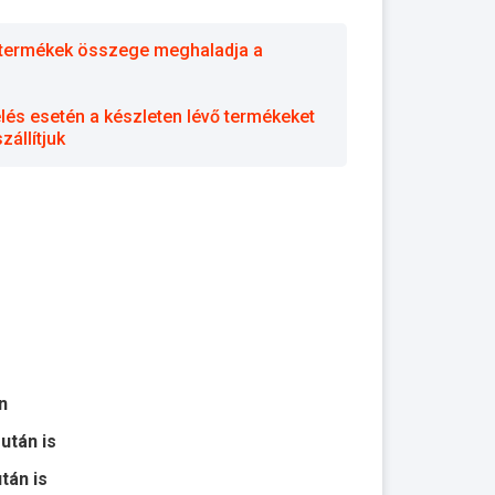
 a termékek összege meghaladja a
elés esetén a készleten lévő termékeket
állítjuk
n
 után is
után is