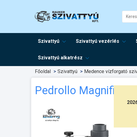
Szivattyú
Szivattyú vezérlés
Szivattyú alkatrész
Főoldal
Szivattyú
Medence vízforgató sziv
Pedrollo Magnifica 
202