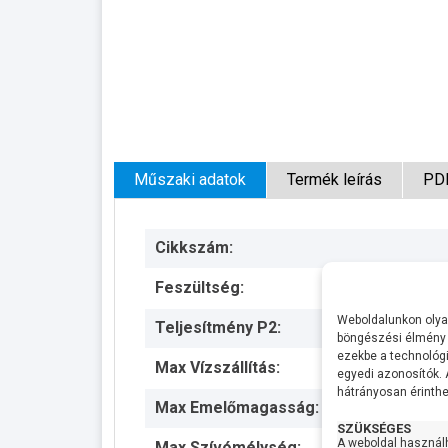
Műszaki adatok
Termék leírás
PD
Cikkszám:
Feszültség:
Weboldalunkon olyan
Teljesítmény P2:
böngészési élmény 
ezekbe a technológi
Max Vízszállítás:
egyedi azonosítók.
hátrányosan érinthet
Max Emelőmagasság:
SZÜKSÉGES
A weboldal használ
Max Szívómélység: