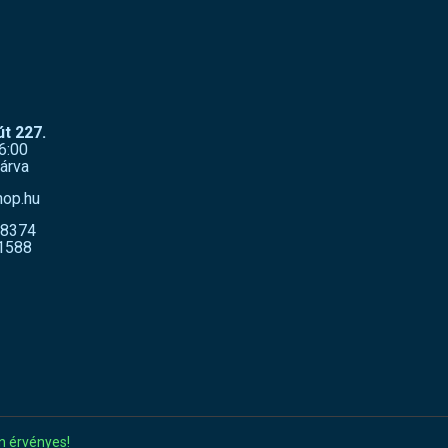
t 227.
6:00
árva
hop.hu
-8374
1588
n érvényes!