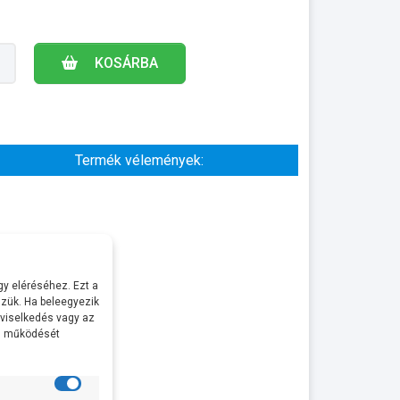
KOSÁRBA
Termék vélemények:
y eléréséhez. Ezt a
zük. Ha beleegyezik
 viselkedés vagy az
al működését