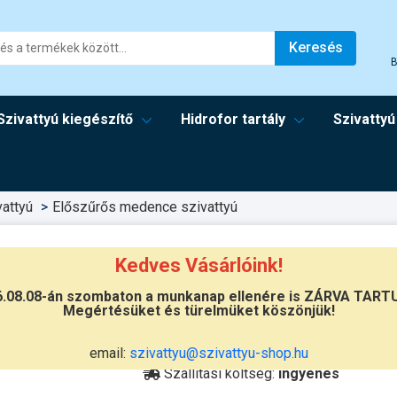
Keresés
B
Szivattyú kiegészítő
Hidrofor tartály
Szivattyú
attyú
Előszűrős medence szivattyú
3M
Kedves Vásárlóink!
6.08.08-án szombaton a munkanap ellenére is ZÁRVA TART
Megértésüket és türelmüket köszönjük!
Átvétel
Készletinformáció:
szállítás: 2-3 m
email:
szivattyu@szivattyu-shop.hu
Szállítási költség:
ingyenes