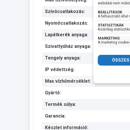
weboldal nem működ
Szívócsatlakozás:
BEÁLLÍTÁSOK
A felhasználó által
Nyomócsatlakozás:
STATISZTIKÁK
Kizárólag statisztik
Lapátkerék anyaga:
MARKETING
A marketing cookie-
Szivattyúház anyaga:
Tengely anyaga:
IP védettség:
Max vízhőmérséklet:
Gyártó:
Termék súlya:
Garancia:
Készlet információ: