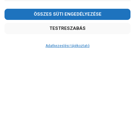
2026.08.08-án szombaton a munkanap ellenére is ZÁRVA
TARTUNK!
Megértésüket és türelmüket köszönjük!
email:
szivattyu@szivattyu-shop.hu
Adatkezeslési tájékoztató
Átvétel
Készletinformáció:
ÉRDEKLŐDJÖN!
Szállítási költség:
ingyenes