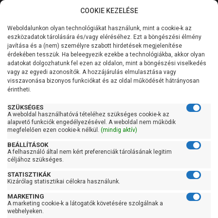
COOKIE KEZELÉSE
0
Weboldalunkon olyan technológiákat használunk, mint a cookie-k az
Kategóriák
Főoldal
Szivattyú
Szennyvízszivattyú
eszközadatok tárolására és/vagy eléréséhez. Ezt a böngészési élmény
Szabadátömlésű szennyvízszivattyú
javítása és a (nem) személyre szabott hirdetések megjelenítése
Általános információk
érdekében tesszük. Ha beleegyezik ezekbe a technológiákba, akkor olyan
Pedrollo MCm 30/65-F
adatokat dolgozhatunk fel ezen az oldalon, mint a böngészési viselkedés
vagy az egyedi azonosítók. A hozzájárulás elmulasztása vagy
Szolgáltatásaink
visszavonása bizonyos funkciókat és az oldal működését hátrányosan
érintheti.
Kapcsolat
SZÜKSÉGES
A weboldal használhatóvá tételéhez szükséges cookie-k az
alapvető funkciók engedélyezésével. A weboldal nem működik
megfelelően ezen cookie-k nélkül.
(mindig aktív)
BEÁLLÍTÁSOK
A felhasználó által nem kért preferenciák tárolásának legitim
céljához szükséges.
STATISZTIKÁK
Kizárólag statisztikai célokra használunk.
MARKETING
A marketing cookie-k a látogatók követésére szolgálnak a
webhelyeken.
Kedves Vásárlóink!