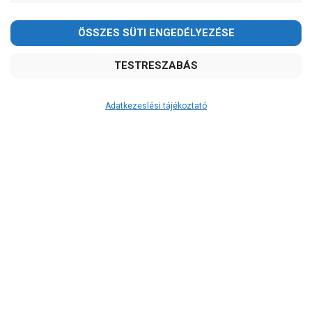
Adatkezeslési tájékoztató
Átvétel
Készletinformáció:
szállítás: 3-5 munkanap
Szállítási költség:
ingyenes