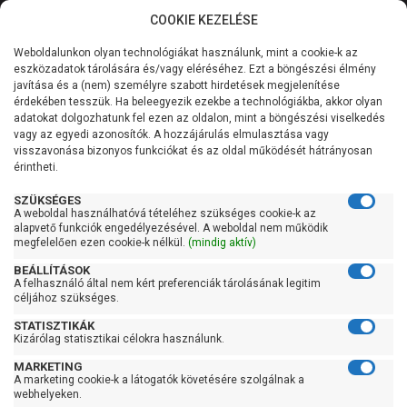
COOKIE KEZELÉSE
0
Weboldalunkon olyan technológiákat használunk, mint a cookie-k az
Kategóriák
Főoldal
Szivattyú
Centrifugál szivattyú
eszközadatok tárolására és/vagy eléréséhez. Ezt a böngészési élmény
Centrifugál szivattyú 401-900 liter/percig
javítása és a (nem) személyre szabott hirdetések megjelenítése
Általános információk
érdekében tesszük. Ha beleegyezik ezekbe a technológiákba, akkor olyan
Pedrollo NGAm 3A
adatokat dolgozhatunk fel ezen az oldalon, mint a böngészési viselkedés
vagy az egyedi azonosítók. A hozzájárulás elmulasztása vagy
Szolgáltatásaink
visszavonása bizonyos funkciókat és az oldal működését hátrányosan
érintheti.
Kapcsolat
SZÜKSÉGES
A weboldal használhatóvá tételéhez szükséges cookie-k az
alapvető funkciók engedélyezésével. A weboldal nem működik
megfelelően ezen cookie-k nélkül.
(mindig aktív)
BEÁLLÍTÁSOK
A felhasználó által nem kért preferenciák tárolásának legitim
céljához szükséges.
STATISZTIKÁK
Kizárólag statisztikai célokra használunk.
MARKETING
A marketing cookie-k a látogatók követésére szolgálnak a
webhelyeken.