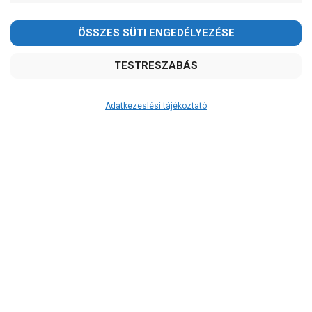
Adatkezeslési tájékoztató
Átvétel
Készletinformáció:
ÉRDEKLŐDJÖN!
Szállítási költség:
3.290Ft
(előátutalással: 3.000Ft)