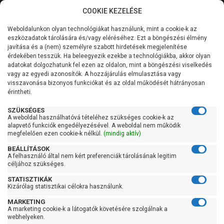
COOKIE KEZELÉSE
0
Weboldalunkon olyan technológiákat használunk, mint a cookie-k az
Kategóriák
Főoldal
Szivattyú
Periférikus szivattyú
eszközadatok tárolására és/vagy eléréséhez. Ezt a böngészési élmény
Periférikus szivattyú 60 liter/percig
javítása és a (nem) személyre szabott hirdetések megjelenítése
Általános információk
érdekében tesszük. Ha beleegyezik ezekbe a technológiákba, akkor olyan
Pedrollo PK 60-MD
adatokat dolgozhatunk fel ezen az oldalon, mint a böngészési viselkedés
vagy az egyedi azonosítók. A hozzájárulás elmulasztása vagy
Szolgáltatásaink
visszavonása bizonyos funkciókat és az oldal működését hátrányosan
érintheti.
Kapcsolat
SZÜKSÉGES
A weboldal használhatóvá tételéhez szükséges cookie-k az
alapvető funkciók engedélyezésével. A weboldal nem működik
megfelelően ezen cookie-k nélkül.
(mindig aktív)
BEÁLLÍTÁSOK
A felhasználó által nem kért preferenciák tárolásának legitim
céljához szükséges.
STATISZTIKÁK
Kizárólag statisztikai célokra használunk.
MARKETING
A marketing cookie-k a látogatók követésére szolgálnak a
webhelyeken.