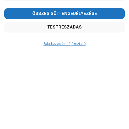
Adatkezeslési tájékoztató
Átvétel
Készletinformáció:
szállítás: 6-10 munkanap
Szállítási költség:
3.290Ft
(előátutalással: 3.000Ft)