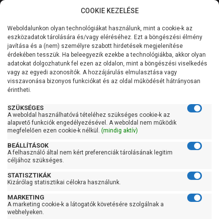
COOKIE KEZELÉSE
0
Weboldalunkon olyan technológiákat használunk, mint a cookie-k az
Kategóriák
Főoldal
Szivattyú
Kerti szivattyú
eszközadatok tárolására és/vagy eléréséhez. Ezt a böngészési élmény
Kerti szivattyú 91-120 liter/percig
javítása és a (nem) személyre szabott hirdetések megjelenítése
Általános információk
érdekében tesszük. Ha beleegyezik ezekbe a technológiákba, akkor olyan
Pedrollo Plurijet 3/100
adatokat dolgozhatunk fel ezen az oldalon, mint a böngészési viselkedés
vagy az egyedi azonosítók. A hozzájárulás elmulasztása vagy
Szolgáltatásaink
visszavonása bizonyos funkciókat és az oldal működését hátrányosan
érintheti.
Kapcsolat
SZÜKSÉGES
A weboldal használhatóvá tételéhez szükséges cookie-k az
alapvető funkciók engedélyezésével. A weboldal nem működik
megfelelően ezen cookie-k nélkül.
(mindig aktív)
BEÁLLÍTÁSOK
A felhasználó által nem kért preferenciák tárolásának legitim
céljához szükséges.
STATISZTIKÁK
Kizárólag statisztikai célokra használunk.
MARKETING
A marketing cookie-k a látogatók követésére szolgálnak a
webhelyeken.