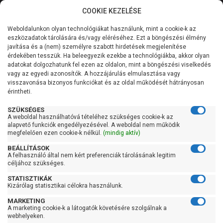
COOKIE KEZELÉSE
0
Weboldalunkon olyan technológiákat használunk, mint a cookie-k az
Kategóriák
Főoldal
Szivattyú
Kerti szivattyú
eszközadatok tárolására és/vagy eléréséhez. Ezt a böngészési élmény
Kerti szivattyú 121 liter/perc felett
javítása és a (nem) személyre szabott hirdetések megjelenítése
Általános információk
érdekében tesszük. Ha beleegyezik ezekbe a technológiákba, akkor olyan
Pedrollo Plurijet 5/130X
adatokat dolgozhatunk fel ezen az oldalon, mint a böngészési viselkedés
vagy az egyedi azonosítók. A hozzájárulás elmulasztása vagy
Szolgáltatásaink
visszavonása bizonyos funkciókat és az oldal működését hátrányosan
érintheti.
Kapcsolat
SZÜKSÉGES
A weboldal használhatóvá tételéhez szükséges cookie-k az
alapvető funkciók engedélyezésével. A weboldal nem működik
megfelelően ezen cookie-k nélkül.
(mindig aktív)
BEÁLLÍTÁSOK
A felhasználó által nem kért preferenciák tárolásának legitim
céljához szükséges.
STATISZTIKÁK
Kizárólag statisztikai célokra használunk.
MARKETING
A marketing cookie-k a látogatók követésére szolgálnak a
webhelyeken.