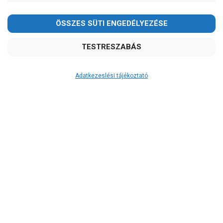
Adatkezeslési tájékoztató
Átvétel
Készletinformáció:
szállítás: 3-5 munkanap
Szállítási költség:
ingyenes