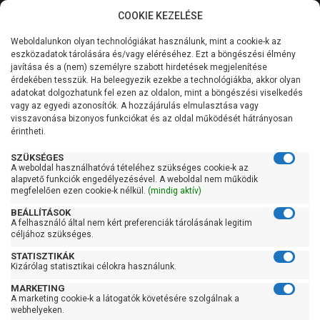
COOKIE KEZELÉSE
0
Weboldalunkon olyan technológiákat használunk, mint a cookie-k az
Kategóriák
Főoldal
Szivattyú
Kerti szivattyú
eszközadatok tárolására és/vagy eléréséhez. Ezt a böngészési élmény
Kerti szivattyú 61-90 liter/percig
javítása és a (nem) személyre szabott hirdetések megjelenítése
Általános információk
érdekében tesszük. Ha beleegyezik ezekbe a technológiákba, akkor olyan
Pedrollo Plurijetm 3/90
adatokat dolgozhatunk fel ezen az oldalon, mint a böngészési viselkedés
vagy az egyedi azonosítók. A hozzájárulás elmulasztása vagy
Szolgáltatásaink
visszavonása bizonyos funkciókat és az oldal működését hátrányosan
érintheti.
Kapcsolat
SZÜKSÉGES
A weboldal használhatóvá tételéhez szükséges cookie-k az
alapvető funkciók engedélyezésével. A weboldal nem működik
megfelelően ezen cookie-k nélkül.
(mindig aktív)
BEÁLLÍTÁSOK
A felhasználó által nem kért preferenciák tárolásának legitim
céljához szükséges.
STATISZTIKÁK
Kizárólag statisztikai célokra használunk.
MARKETING
A marketing cookie-k a látogatók követésére szolgálnak a
webhelyeken.