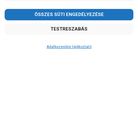
Adatkezeslési tájékoztató
Átvétel
Készletinformáció:
szállítás: 6-10 munkanap
Szállítási költség:
3.290Ft
(előátutalással: 3.000Ft)