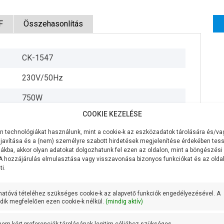
F
Összehasonlítás
CK-1547
230V/50Hz
750W
COOKIE KEZELÉSE
130 liter/perc
 technológiákat használunk, mint a cookie-k az eszközadatok tárolására és/vag
50 méter
javítása és a (nem) személyre szabott hirdetések megjelenítése érdekében tess
ákba, akkor olyan adatokat dolgozhatunk fel ezen az oldalon, mint a böngészési
9 méter
 A hozzájárulás elmulasztása vagy visszavonása bizonyos funkciókat és az old
i.
1 coll
hatóvá tételéhez szükséges cookie-k az alapvető funkciók engedélyezésével. A
1 coll
ik megfelelően ezen cookie-k nélkül.
(mindig aktív)
30,5 méteren 80 liter/perc