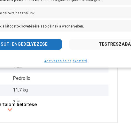
 nem kért preferenciák tárolásának legitim céljához szükséges.
Noryl
ai célokra használunk.
AISI 304 rozsdamentes acél
k a látogatók követésére szolgálnak a webhelyeken.
AISI 431 rozsdamentes acél
IPX4
+ 40 fok
Adatkezeslési tájékoztató
4 db
Pedrollo
11.7 kg
2 év
tartalom betöltése
ÉRDEKLŐDJÖN!