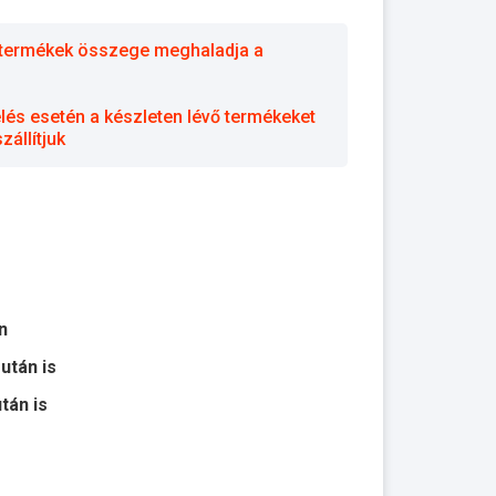
 a termékek összege meghaladja a
elés esetén a készleten lévő termékeket
állítjuk
n
 után is
után is