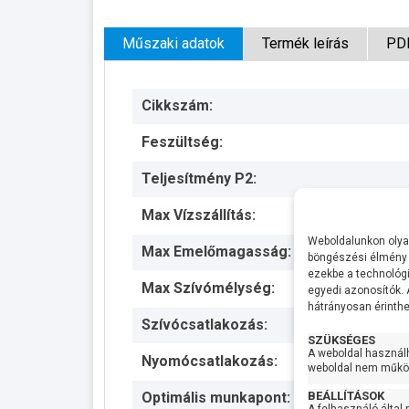
Műszaki adatok
Termék leírás
PD
Cikkszám:
Feszültség:
Teljesítmény P2:
Max Vízszállítás:
Weboldalunkon olyan
Max Emelőmagasság:
böngészési élmény 
ezekbe a technológi
Max Szívómélység:
egyedi azonosítók.
hátrányosan érinthet
Szívócsatlakozás:
SZÜKSÉGES
A weboldal használ
Nyomócsatlakozás:
weboldal nem működ
BEÁLLÍTÁSOK
Optimális munkapont: