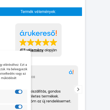
Termék vélemények:
413 vélemény
alapján
y eléréséhez. Ezt a
zük. Ha beleegyezik
Gábor
A bol
 viselkedés vagy az
2026-07-08
2026-
al működését
Rendkívül gyors kiszállítás, gondos
Az eladó nagy
csomagolás,tökéletes termékek.
amit csinál. 
Hamarosan küldöm az új rendelésemet.
helyén volt. 
ajánlom.