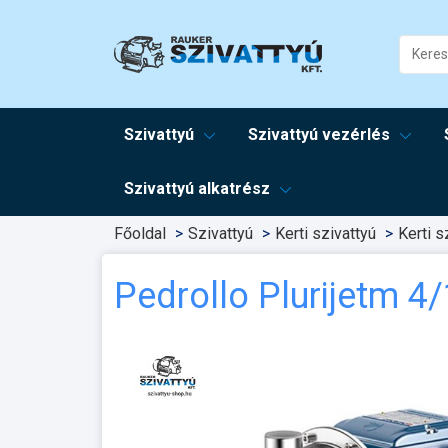
Szivattyú
Szivattyú vezérlés
Szivattyú alkatrész
Főoldal
Szivattyú
Kerti szivattyú
Kerti s
Pedrollo Plurijetm 4