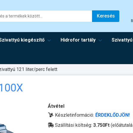
Keresés
B
Szivattyú kiegészítő
Hidrofor tartály
Szivattyú
zivattyú 121 liter/perc felett
/100X
Átvétel
Készletinformáció:
ÉRDEKLŐDJÖN!
Szállítási költség:
3.750Ft
(előátutalá