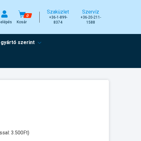
Szaküzlet
Szervíz
0
+36-1-899-
+36-20-211-
elépés
Kosár
8374
1588
 gyártó szerint
ssal: 3.500Ft)