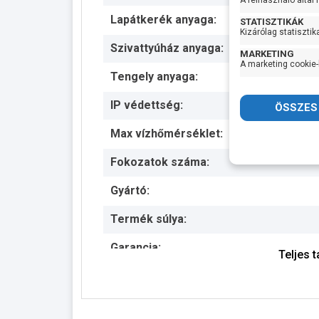
A felhasználó által
Lapátkerék anyaga:
STATISZTIKÁK
Kizárólag statisztik
Szivattyúház anyaga:
MARKETING
A marketing cookie-
Tengely anyaga:
IP védettség:
Max vízhőmérséklet:
Fokozatok száma:
Gyártó:
Termék súlya:
Garancia:
Teljes 
Készlet információ: