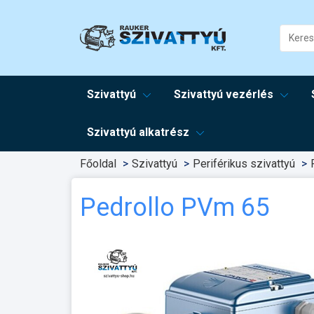
Szivattyú
Szivattyú vezérlés
Szivattyú alkatrész
Főoldal
Szivattyú
Periférikus szivattyú
Pedrollo PVm 65