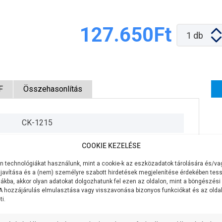
127.650Ft
1
db
F
Összehasonlítás
CK-1215
230V/50Hz
COOKIE KEZELÉSE
600W
 technológiákat használunk, mint a cookie-k az eszközadatok tárolására és/vag
javítása és a (nem) személyre szabott hirdetések megjelenítése érdekében tess
42 liter/perc
ákba, akkor olyan adatokat dolgozhatunk fel ezen az oldalon, mint a böngészési
 A hozzájárulás elmulasztása vagy visszavonása bizonyos funkciókat és az old
i.
58 méter
8 méter