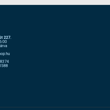
t 227.
6:00
árva
hop.hu
-8374
1588