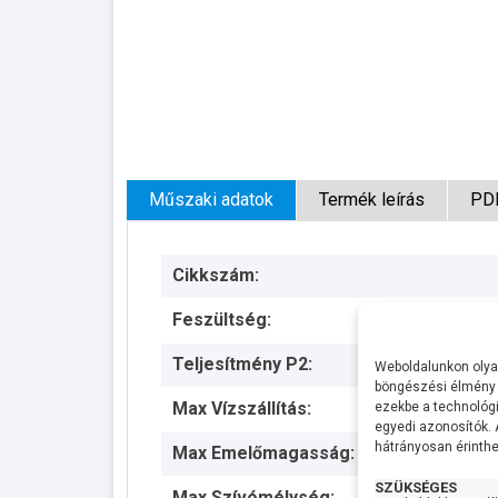
Műszaki adatok
Termék leírás
PD
Cikkszám:
Feszültség:
Teljesítmény P2:
Weboldalunkon olyan
böngészési élmény 
Max Vízszállítás:
ezekbe a technológi
egyedi azonosítók.
hátrányosan érinthet
Max Emelőmagasság:
SZÜKSÉGES
Max Szívómélység: