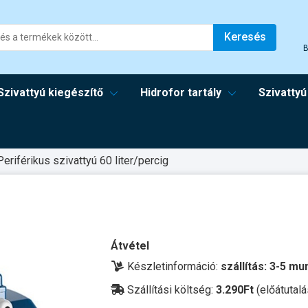
Keresés
B
Szivattyú kiegészítő
Hidrofor tartály
Szivattyú
Periférikus szivattyú 60 liter/percig
Átvétel
Készletinformáció:
szállítás: 3-5 m
Szállítási költség:
3.290Ft
(előátutalá