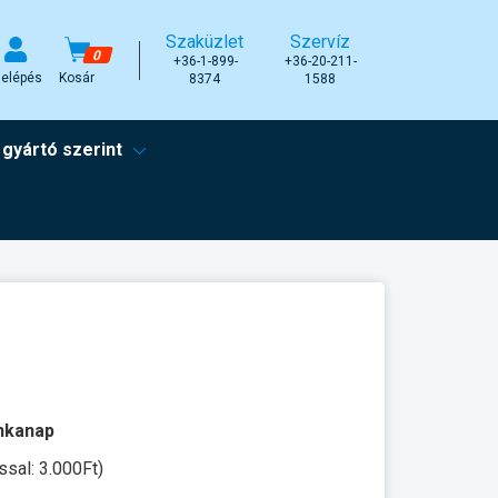
Szaküzlet
Szervíz
0
+36-1-899-
+36-20-211-
elépés
Kosár
8374
1588
 gyártó szerint
unkanap
ssal: 3.000Ft)