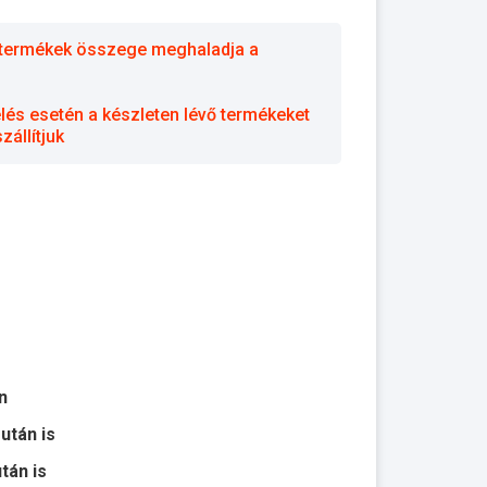
 a termékek összege meghaladja a
elés esetén a készleten lévő termékeket
állítjuk
n
 után is
után is