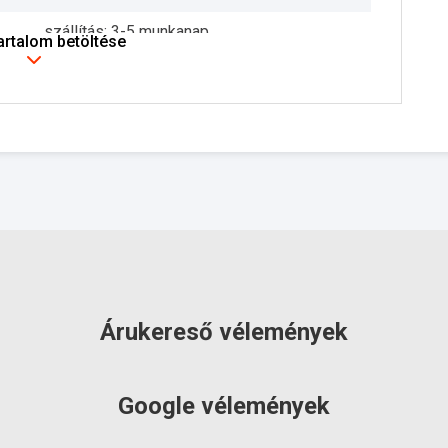
szállítás: 3-5 munkanap
tartalom betöltése
Árukereső vélemények
Google vélemények