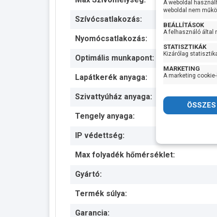
A weboldal használ
weboldal nem működ
Szívócsatlakozás:
BEÁLLÍTÁSOK
A felhasználó által
Nyomócsatlakozás:
STATISZTIKÁK
Kizárólag statisztik
Optimális munkapont:
MARKETING
A marketing cookie-
Lapátkerék anyaga:
Szivattyúház anyaga:
Tengely anyaga:
IP védettség:
Max folyadék hőmérséklet:
Gyártó:
Termék súlya:
Garancia: