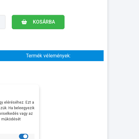
KOSÁRBA
Termék vélemények:
y eléréséhez. Ezt a
zük. Ha beleegyezik
 viselkedés vagy az
al működését