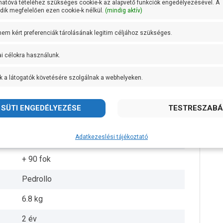
hatóvá tételéhez szükséges cookie-k az alapvető funkciók engedélyezésével. A
ik megfelelően ezen cookie-k nélkül.
(mindig aktív)
3/4 coll
 nem kért preferenciák tárolásának legitim céljához szükséges.
3/4 coll
ai célokra használunk.
26 méteren 25 liter/perc
k a látogatók követésére szolgálnak a webhelyeken.
Rézötvözet
Sárgaréz
AISI 431 rozsdamentes acél
Adatkezeslési tájékoztató
IPX4
+ 90 fok
Pedrollo
6.8 kg
2 év