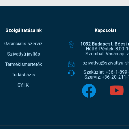
Szolgáltatásaink
Kapcsolat
Garanciális szerviz
1032 Budapest, Bécsi ú
Hétfő-Péntek: 8:00-1
Szombat, Vasárnap: z
Szivattyú javítás
szivattyu@szivattyu-s
Termékismertetők
Szaküzlet:
+36-1-899
Tudásbázis
Szerviz:
+36-20-211-
GY.I.K.