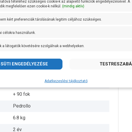
hatóvá tételéhez szükséges cookie-k az alapvető funkciók engedélyezésével. A
ik megfelelően ezen cookie-k nélkül.
(mindig aktív)
1/2 coll
 nem kért preferenciák tárolásának legitim céljához szükséges.
1/2 coll
ai célokra használunk.
38 méteren 10 liter/perc
k a látogatók követésére szolgálnak a webhelyeken.
Rézötvözet
Sárgaréz
AISI 431 rozsdamentes acél
Adatkezeslési tájékoztató
IPX4
+ 90 fok
Pedrollo
6.8 kg
2 év