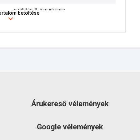
szállítás: 3-5 munkanap
tartalom betöltése
Árukereső vélemények
Google vélemények