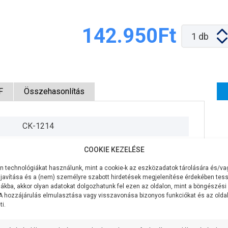
142.950Ft
1
db
F
Összehasonlítás
CK-1214
230V/50Hz
COOKIE KEZELÉSE
370W
 technológiákat használunk, mint a cookie-k az eszközadatok tárolására és/vag
javítása és a (nem) személyre szabott hirdetések megjelenítése érdekében tess
17 liter/perc
ákba, akkor olyan adatokat dolgozhatunk fel ezen az oldalon, mint a böngészési
 A hozzájárulás elmulasztása vagy visszavonása bizonyos funkciókat és az old
i.
85 méter
8 méter