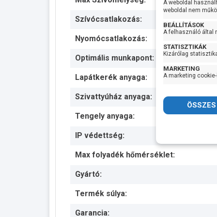
A weboldal használ
weboldal nem működ
Szívócsatlakozás:
BEÁLLÍTÁSOK
A felhasználó által
Nyomócsatlakozás:
STATISZTIKÁK
Kizárólag statisztik
Optimális munkapont:
MARKETING
A marketing cookie-
Lapátkerék anyaga:
Szivattyúház anyaga:
Tengely anyaga:
IP védettség:
Max folyadék hőmérséklet:
Gyártó:
Termék súlya:
Garancia: