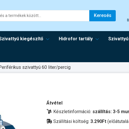
Keresés
B
Szivattyú kiegészítő
Hidrofor tartály
Szivattyú
Periférikus szivattyú 60 liter/percig
Átvétel
Készletinformáció:
szállítás: 3-5 m
Szállítási költség:
3.290Ft
(előátutalá