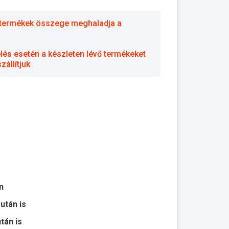
 a termékek összege meghaladja a
elés esetén a készleten lévő termékeket
állítjuk
n
 után is
után is