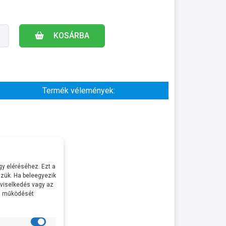
KOSÁRBA
Termék vélemények:
y eléréséhez. Ezt a
zük. Ha beleegyezik
 viselkedés vagy az
al működését