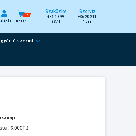
Szaküzlet
Szervíz
0
+36-1-899-
+36-20-211-
elépés
Kosár
8374
1588
 gyártó szerint
unkanap
ssal: 3.000Ft)