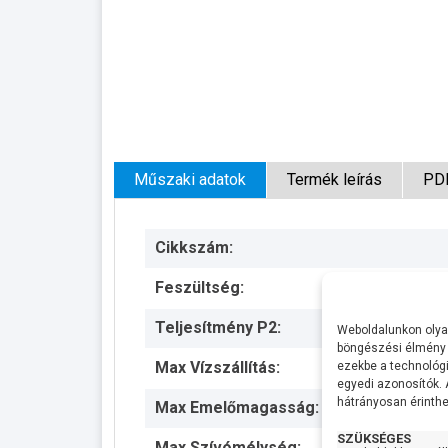
Műszaki adatok
Termék leírás
PD
Cikkszám:
Feszültség:
Teljesítmény P2:
Weboldalunkon olyan
böngészési élmény 
Max Vízszállítás:
ezekbe a technológi
egyedi azonosítók.
hátrányosan érinthet
Max Emelőmagasság:
SZÜKSÉGES
Max Szívómélység: