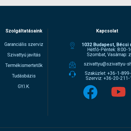
Szolgáltatásaink
Kapcsolat
Garanciális szerviz
1032 Budapest, Bécsi ú
Hétfő-Péntek: 8:00-1
Szombat, Vasárnap: z
Szivattyú javítás
szivattyu@szivattyu-s
Termékismertetők
Szaküzlet:
+36-1-899
Tudásbázis
Szerviz:
+36-20-211-
GY.I.K.