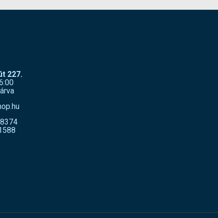
t 227.
6:00
árva
hop.hu
-8374
1588