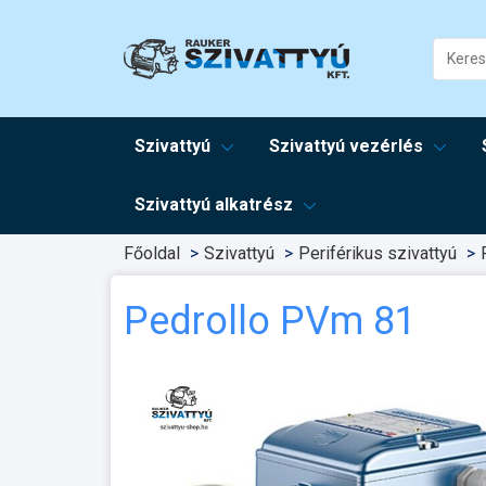
Szivattyú
Szivattyú vezérlés
Szivattyú alkatrész
Főoldal
Szivattyú
Periférikus szivattyú
Pedrollo PVm 81