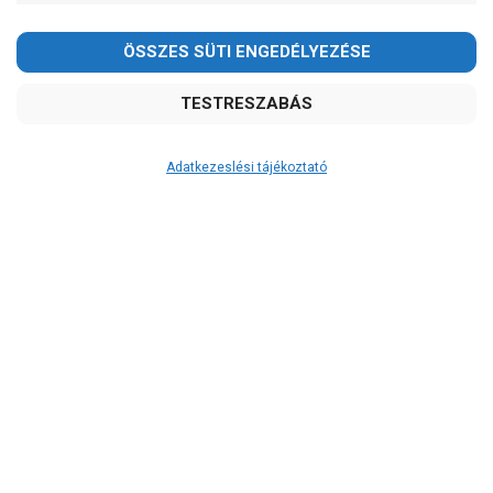
Adatkezeslési tájékoztató
Átvétel
Készletinformáció:
szállítás: 3-5 munkanap
Szállítási költség:
3.290Ft
(előátutalással: 3.000Ft)