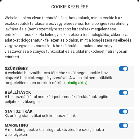
COOKIE KEZELÉSE
0
Weboldalunkon olyan technológiákat használunk, mint a cookie-k az
Kategóriák
Főoldal
Szivattyú
Szennyezett vízszivattyú
eszközadatok tárolására és/vagy eléréséhez. Ezt a böngészési élmény
Szennyezett vízszivattyú szintkapcsolóval
javítása és a (nem) személyre szabott hirdetések megjelenítése
Általános információk
érdekében tesszük. Ha beleegyezik ezekbe a technológiákba, akkor olyan
Pedrollo RXm 2/20-GM
adatokat dolgozhatunk fel ezen az oldalon, mint a böngészési viselkedés
vagy az egyedi azonosítók. A hozzájárulás elmulasztása vagy
Szolgáltatásaink
(10m)
visszavonása bizonyos funkciókat és az oldal működését hátrányosan
érintheti.
Kapcsolat
SZÜKSÉGES
A weboldal használhatóvá tételéhez szükséges cookie-k az
alapvető funkciók engedélyezésével. A weboldal nem működik
megfelelően ezen cookie-k nélkül.
(mindig aktív)
BEÁLLÍTÁSOK
A felhasználó által nem kért preferenciák tárolásának legitim
céljához szükséges.
STATISZTIKÁK
Kizárólag statisztikai célokra használunk.
MARKETING
A marketing cookie-k a látogatók követésére szolgálnak a
webhelyeken.