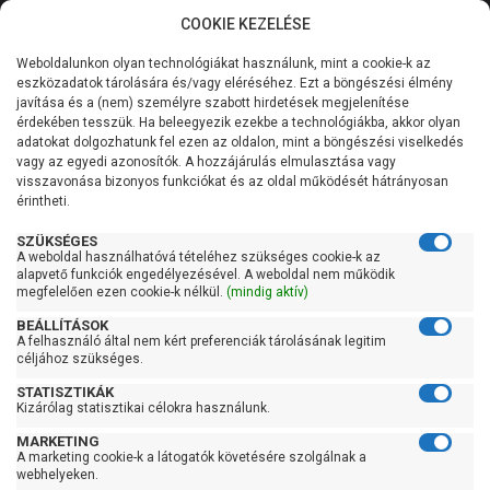
COOKIE KEZELÉSE
0
Weboldalunkon olyan technológiákat használunk, mint a cookie-k az
Kategóriák
Főoldal
Szivattyú
eszközadatok tárolására és/vagy eléréséhez. Ezt a böngészési élmény
Merülő vízmentesítő szivattyú tiszta vízre
javítása és a (nem) személyre szabott hirdetések megjelenítése
Merülő szivattyú tiszta vízre szintkapcsolóval
Általános információk
érdekében tesszük. Ha beleegyezik ezekbe a technológiákba, akkor olyan
adatokat dolgozhatunk fel ezen az oldalon, mint a böngészési viselkedés
Pedrollo RXm 5-GM
vagy az egyedi azonosítók. A hozzájárulás elmulasztása vagy
Szolgáltatásaink
visszavonása bizonyos funkciókat és az oldal működését hátrányosan
érintheti.
Kapcsolat
SZÜKSÉGES
A weboldal használhatóvá tételéhez szükséges cookie-k az
alapvető funkciók engedélyezésével. A weboldal nem működik
megfelelően ezen cookie-k nélkül.
(mindig aktív)
BEÁLLÍTÁSOK
A felhasználó által nem kért preferenciák tárolásának legitim
céljához szükséges.
STATISZTIKÁK
Kizárólag statisztikai célokra használunk.
MARKETING
A marketing cookie-k a látogatók követésére szolgálnak a
webhelyeken.