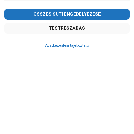
Adatkezeslési tájékoztató
Átvétel
Készletinformáció:
szállítás: 3-5 munkanap
Szállítási költség:
ingyenes