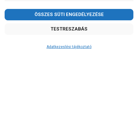
Kedves Vásárlóink!
2026.08.08-án szombaton a munkanap ellenére is ZÁRVA
TARTUNK!
Megértésüket és türelmüket köszönjük!
email:
szivattyu@szivattyu-shop.hu
Adatkezeslési tájékoztató
Átvétel
Készletinformáció:
szállítás: 6-10 munkanap
Szállítási költség:
ingyenes