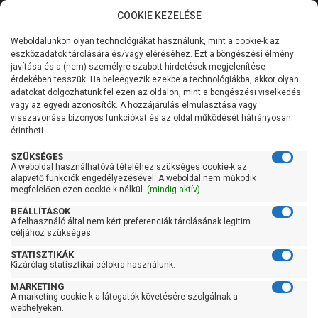
COOKIE KEZELÉSE
0
Weboldalunkon olyan technológiákat használunk, mint a cookie-k az
Kategóriák
Főoldal
Szivattyú
Szennyezett vízszivattyú
eszközadatok tárolására és/vagy eléréséhez. Ezt a böngészési élmény
Szennyezett vízszivattyú szintkapcsolóval
javítása és a (nem) személyre szabott hirdetések megjelenítése
Általános információk
érdekében tesszük. Ha beleegyezik ezekbe a technológiákba, akkor olyan
Pedrollo RXm 5/40-GM
adatokat dolgozhatunk fel ezen az oldalon, mint a böngészési viselkedés
vagy az egyedi azonosítók. A hozzájárulás elmulasztása vagy
Szolgáltatásaink
visszavonása bizonyos funkciókat és az oldal működését hátrányosan
érintheti.
Kapcsolat
SZÜKSÉGES
A weboldal használhatóvá tételéhez szükséges cookie-k az
alapvető funkciók engedélyezésével. A weboldal nem működik
megfelelően ezen cookie-k nélkül.
(mindig aktív)
BEÁLLÍTÁSOK
A felhasználó által nem kért preferenciák tárolásának legitim
céljához szükséges.
STATISZTIKÁK
Kizárólag statisztikai célokra használunk.
MARKETING
A marketing cookie-k a látogatók követésére szolgálnak a
webhelyeken.