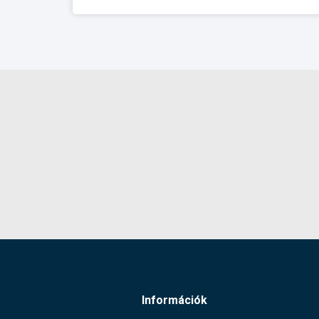
Szélesség:
Gyártó:
Termék súlya:
Garancia:
Készlet információ:
Információk