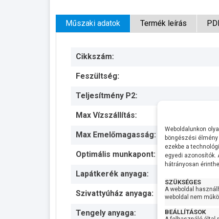
Műszaki adatok
Termék leírás
PD
Cikkszám:
Feszültség:
Teljesítmény P2:
Max Vízszállítás:
Weboldalunkon olyan
Max Emelőmagasság:
böngészési élmény 
ezekbe a technológi
Optimális munkapont:
egyedi azonosítók.
hátrányosan érinthet
Lapátkerék anyaga:
SZÜKSÉGES
A weboldal használ
Szivattyúház anyaga:
weboldal nem működ
BEÁLLÍTÁSOK
Tengely anyaga: