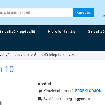
Keresés
B
Szivattyú kiegészítő
Hidrofor tartály
Szivattyú
attyú tiszta vízre
Átemelő telep tiszta vízre
m 10
Átvétel
Készletinformáció:
ÉRDEKLŐDJÖN!
Szállítási költség:
ingyenes