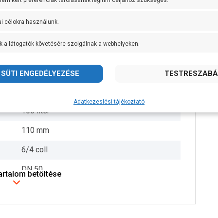
 nem kért preferenciák tárolásának legitim céljához szükséges.
+ 40 fok
ai célokra használunk.
6/4 coll
k a látogatók követésére szolgálnak a webhelyeken.
5 méter
10 mm
232 mm
Adatkezeslési tájékoztató
100 liter
110 mm
6/4 coll
DN 50
tartalom betöltése
645 mm
690 mm