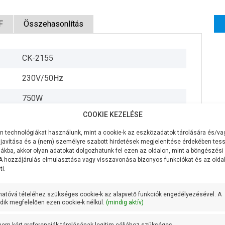
F
Összehasonlítás
CK-2155
230V/50Hz
750W
COOKIE KEZELÉSE
300 liter/perc
 technológiákat használunk, mint a cookie-k az eszközadatok tárolására és/vag
16 méter
javítása és a (nem) személyre szabott hirdetések megjelenítése érdekében tess
ákba, akkor olyan adatokat dolgozhatunk fel ezen az oldalon, mint a böngészési
8,8 méteren 200 liter/perc
 A hozzájárulás elmulasztása vagy visszavonása bizonyos funkciókat és az old
i.
Technopolimer
hatóvá tételéhez szükséges cookie-k az alapvető funkciók engedélyezésével. A
Öntvény és AISI 304 rozsdamentes acél
ik megfelelően ezen cookie-k nélkül.
(mindig aktív)
AISI 431 rozsdamentes acél