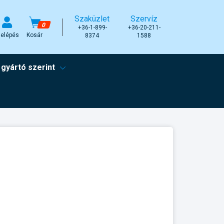
Szaküzlet
Szervíz
0
+36-1-899-
+36-20-211-
elépés
Kosár
8374
1588
 gyártó szerint