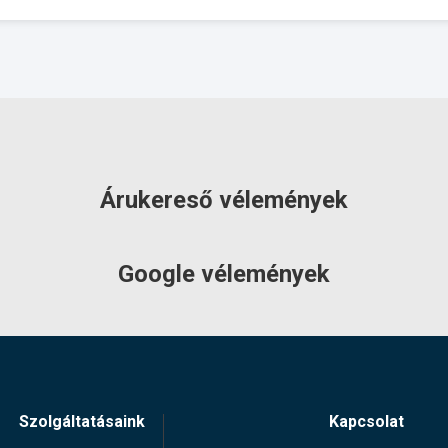
500 mm
Pedrollo
36.6 kg
3 év
ÉRDEKLŐDJÖN!
Árukereső vélemények
Google vélemények
Szolgáltatásaink
Kapcsolat