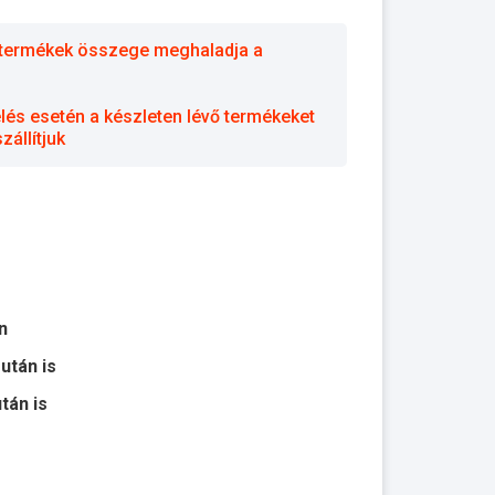
 a termékek összege meghaladja a
elés esetén a készleten lévő termékeket
állítjuk
n
 után is
után is