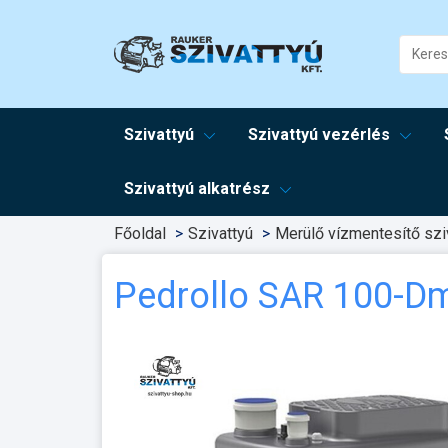
Szivattyú
Szivattyú vezérlés
Szivattyú alkatrész
Főoldal
Szivattyú
Merülő vízmentesítő sziv
Pedrollo SAR 100-D