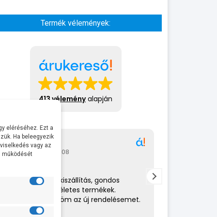
Termék vélemények:
413 vélemény
alapján
y eléréséhez. Ezt a
zük. Ha beleegyezik
Gábor
A bol
 viselkedés vagy az
2026-07-08
2026-
al működését
Rendkívül gyors kiszállítás, gondos
Az eladó nagy
csomagolás,tökéletes termékek.
amit csinál. 
Hamarosan küldöm az új rendelésemet.
helyén volt. 
ajánlom.