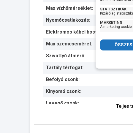
A felhasználó által
Max vízhőmérséklet:
STATISZTIKÁK
Kizárólag statisztik
Nyomócsatlakozás:
MARKETING
A marketing cookie-
Elektromos kábel hossza:
Max szemcseméret:
Szivattyú átmérő:
Tartály térfogat:
Befolyó csonk:
Kinyomó csonk:
Levegő csonk:
Teljes 
Magasság:
Hosszúság: