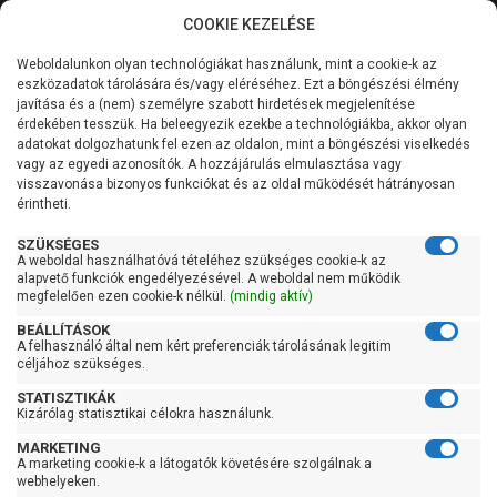
COOKIE KEZELÉSE
0
Weboldalunkon olyan technológiákat használunk, mint a cookie-k az
Kategóriák
Főoldal
Szivattyú
Szennyvízszivattyú
eszközadatok tárolására és/vagy eléréséhez. Ezt a böngészési élmény
Átemelő telep szennyvízre
javítása és a (nem) személyre szabott hirdetések megjelenítése
Általános információk
érdekében tesszük. Ha beleegyezik ezekbe a technológiákba, akkor olyan
Pedrollo SAR 550-BCm
adatokat dolgozhatunk fel ezen az oldalon, mint a böngészési viselkedés
vagy az egyedi azonosítók. A hozzájárulás elmulasztása vagy
Szolgáltatásaink
15/50
visszavonása bizonyos funkciókat és az oldal működését hátrányosan
érintheti.
Kapcsolat
SZÜKSÉGES
A weboldal használhatóvá tételéhez szükséges cookie-k az
alapvető funkciók engedélyezésével. A weboldal nem működik
megfelelően ezen cookie-k nélkül.
(mindig aktív)
BEÁLLÍTÁSOK
A felhasználó által nem kért preferenciák tárolásának legitim
céljához szükséges.
STATISZTIKÁK
Kizárólag statisztikai célokra használunk.
MARKETING
A marketing cookie-k a látogatók követésére szolgálnak a
webhelyeken.
Kedves Vásárlóink!