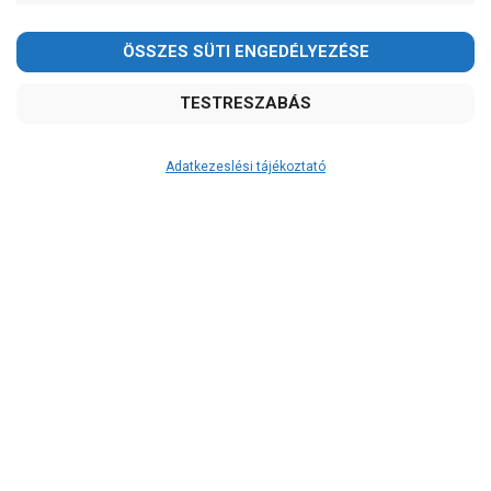
2026.08.08-án szombaton a munkanap ellenére is ZÁRVA
TARTUNK!
Megértésüket és türelmüket köszönjük!
email:
szivattyu@szivattyu-shop.hu
Adatkezeslési tájékoztató
Átvétel
Készletinformáció:
ÉRDEKLŐDJÖN!
Szállítási költség:
ingyenes