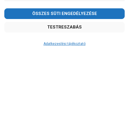
Adatkezeslési tájékoztató
Átvétel
Készletinformáció:
ÉRDEKLŐDJÖN!
Szállítási költség:
ingyenes