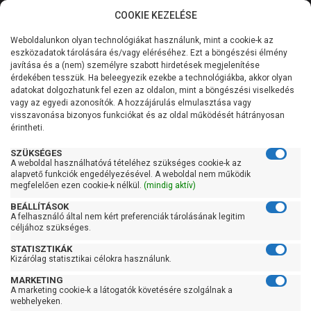
COOKIE KEZELÉSE
0
Weboldalunkon olyan technológiákat használunk, mint a cookie-k az
Kategóriák
Főoldal
Szivattyú
Szennyvízszivattyú
eszközadatok tárolására és/vagy eléréséhez. Ezt a böngészési élmény
Átemelő telep szennyvízre
javítása és a (nem) személyre szabott hirdetések megjelenítése
Általános információk
érdekében tesszük. Ha beleegyezik ezekbe a technológiákba, akkor olyan
Pedrollo SAR 550-TRm
adatokat dolgozhatunk fel ezen az oldalon, mint a böngészési viselkedés
vagy az egyedi azonosítók. A hozzájárulás elmulasztása vagy
Szolgáltatásaink
0,75
visszavonása bizonyos funkciókat és az oldal működését hátrányosan
érintheti.
Kapcsolat
SZÜKSÉGES
A weboldal használhatóvá tételéhez szükséges cookie-k az
alapvető funkciók engedélyezésével. A weboldal nem működik
megfelelően ezen cookie-k nélkül.
(mindig aktív)
BEÁLLÍTÁSOK
A felhasználó által nem kért preferenciák tárolásának legitim
céljához szükséges.
STATISZTIKÁK
Kizárólag statisztikai célokra használunk.
MARKETING
A marketing cookie-k a látogatók követésére szolgálnak a
webhelyeken.