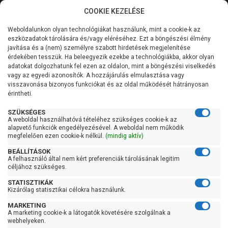
COOKIE KEZELÉSE
0
Weboldalunkon olyan technológiákat használunk, mint a cookie-k az
Kategóriák
Főoldal
Szivattyú
Ásottkút szivattyú
eszközadatok tárolására és/vagy eléréséhez. Ezt a böngészési élmény
Ásottkút szivattyú 100 liter/perc felett
javítása és a (nem) személyre szabott hirdetések megjelenítése
Általános információk
érdekében tesszük. Ha beleegyezik ezekbe a technológiákba, akkor olyan
Pedrollo UPm 4/3-GE
adatokat dolgozhatunk fel ezen az oldalon, mint a böngészési viselkedés
vagy az egyedi azonosítók. A hozzájárulás elmulasztása vagy
Szolgáltatásaink
visszavonása bizonyos funkciókat és az oldal működését hátrányosan
érintheti.
Kapcsolat
SZÜKSÉGES
A weboldal használhatóvá tételéhez szükséges cookie-k az
alapvető funkciók engedélyezésével. A weboldal nem működik
megfelelően ezen cookie-k nélkül.
(mindig aktív)
BEÁLLÍTÁSOK
A felhasználó által nem kért preferenciák tárolásának legitim
céljához szükséges.
STATISZTIKÁK
Kizárólag statisztikai célokra használunk.
MARKETING
A marketing cookie-k a látogatók követésére szolgálnak a
webhelyeken.