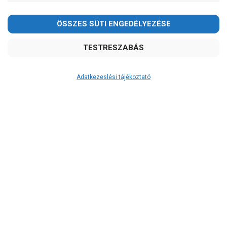
Kedves Vásárlóink!
2026.08.08-án szombaton a munkanap ellenére is ZÁRVA
TARTUNK!
Megértésüket és türelmüket köszönjük!
email:
szivattyu@szivattyu-shop.hu
Adatkezeslési tájékoztató
Átvétel
Készletinformáció:
szállítás: 3-5 munkanap
Szállítási költség:
3.750Ft
(előátutalással: 3.500Ft)