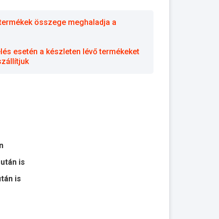
 a termékek összege meghaladja a
elés esetén a készleten lévő termékeket
állítjuk
n
 után is
után is