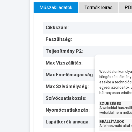
Műszaki adatok
Termék leírás
PD
Cikkszám:
Feszültség:
Teljesítmény P2:
Max Vízszállítás:
Weboldalunkon olyan
Max Emelőmagasság:
böngészési élmény 
ezekbe a technológi
Max Szívómélység:
egyedi azonosítók.
hátrányosan érinthet
Szívócsatlakozás:
SZÜKSÉGES
A weboldal használ
Nyomócsatlakozás:
weboldal nem működ
Lapátkerék anyaga:
BEÁLLÍTÁSOK
A felhasználó által