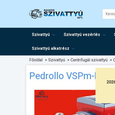
Szivattyú
Szivattyú vezérlés
Szivattyú alkatrész
Főoldal
Szivattyú
Centrifugál szivattyú
C
Pedrollo VSPm-FCR 
202