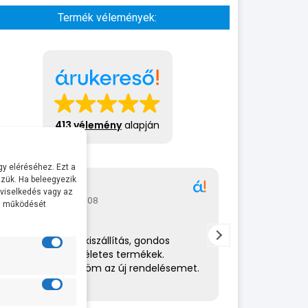
Termék vélemények:
413 vélemény
alapján
y eléréséhez. Ezt a
zük. Ha beleegyezik
Gábor
A bol
 viselkedés vagy az
2026-07-08
2026-
al működését
Rendkívül gyors kiszállítás, gondos
Az eladó nagy
csomagolás,tökéletes termékek.
amit csinál. 
Hamarosan küldöm az új rendelésemet.
helyén volt. 
ajánlom.