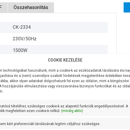
F
Összehasonlítás
CK-2334
230V/50Hz
1500W
COOKIE KEZELÉSE
200 liter/perc
 technológiákat használunk, mint a cookie-k az eszközadatok tárolására és/vag
70 méter
javítása és a (nem) személyre szabott hirdetések megjelenítése érdekében tess
ákba, akkor olyan adatokat dolgozhatunk fel ezen az oldalon, mint a böngészési
7 méter
 A hozzájárulás elmulasztása vagy visszavonása bizonyos funkciókat és az old
i.
5/4 coll
hatóvá tételéhez szükséges cookie-k az alapvető funkciók engedélyezésével. A
1 coll
ik megfelelően ezen cookie-k nélkül.
(mindig aktív)
AISI 304 rozsdamentes acél
 nem kért preferenciák tárolásának legitim céljához szükséges.