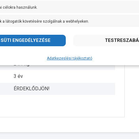
AISI 304 rozsdamentes acél
ai célokra használunk.
AISI 431 rozsdamentes acél
k a látogatók követésére szolgálnak a webhelyeken.
IPX4
+ 40 fok
Pedrollo
Adatkezeslési tájékoztató
24.1 kg
3 év
ÉRDEKLŐDJÖN!