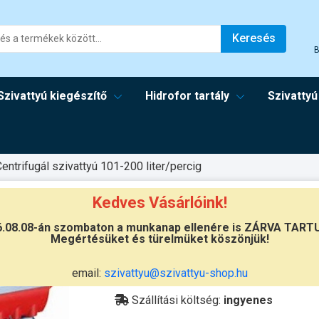
Keresés
B
Szivattyú kiegészítő
Hidrofor tartály
Szivattyú
entrifugál szivattyú 101-200 liter/percig
Kedves Vásárlóink!
70/200
6.08.08-án szombaton a munkanap ellenére is ZÁRVA TART
Megértésüket és türelmüket köszönjük!
Átvétel
email:
szivattyu@szivattyu-shop.hu
Készletinformáció:
ÉRDEKLŐDJÖN!
Szállítási költség:
ingyenes