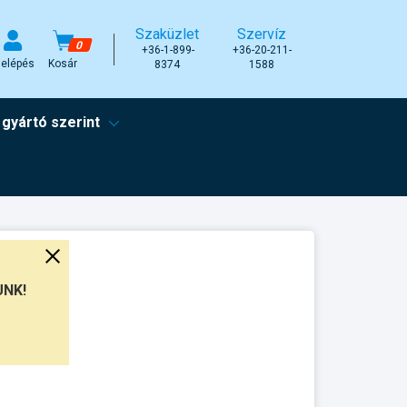
Szaküzlet
Szervíz
0
+36-1-899-
+36-20-211-
elépés
Kosár
8374
1588
 gyártó szerint
UNK!