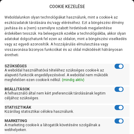
COOKIE KEZELÉSE
0
Weboldalunkon olyan technológiákat használunk, mint a cookie-k az
Kategóriák
Főoldal
Szivattyú
Szennyvízszivattyú
eszközadatok tárolására és/vagy eléréséhez. Ezt a böngészési élmény
Szabadátömlésű szennyvízszivattyú
javítása és a (nem) személyre szabott hirdetések megjelenítése
Általános információk
érdekében tesszük. Ha beleegyezik ezekbe a technológiákba, akkor olyan
Pedrollo VX 15/50
adatokat dolgozhatunk fel ezen az oldalon, mint a böngészési viselkedés
vagy az egyedi azonosítók. A hozzájárulás elmulasztása vagy
Szolgáltatásaink
visszavonása bizonyos funkciókat és az oldal működését hátrányosan
érintheti.
Kapcsolat
SZÜKSÉGES
A weboldal használhatóvá tételéhez szükséges cookie-k az
alapvető funkciók engedélyezésével. A weboldal nem működik
megfelelően ezen cookie-k nélkül.
(mindig aktív)
BEÁLLÍTÁSOK
A felhasználó által nem kért preferenciák tárolásának legitim
céljához szükséges.
STATISZTIKÁK
Kizárólag statisztikai célokra használunk.
MARKETING
A marketing cookie-k a látogatók követésére szolgálnak a
webhelyeken.