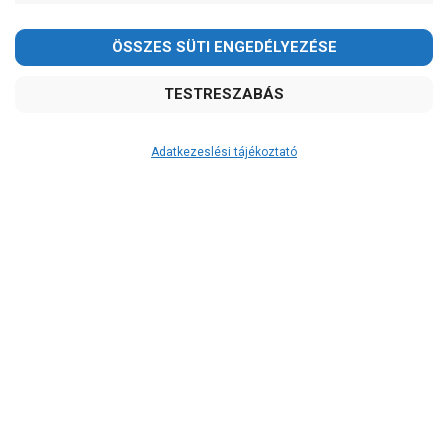
Kedves Vásárlóink!
2026.08.08-án szombaton a munkanap ellenére is ZÁRVA
TARTUNK!
Megértésüket és türelmüket köszönjük!
email:
szivattyu@szivattyu-shop.hu
Adatkezeslési tájékoztató
Átvétel
Készletinformáció:
szállítás: 3-5 munkanap
Szállítási költség:
4.150Ft
(előátutalással: 3.800Ft)