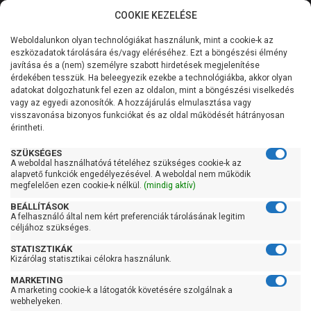
COOKIE KEZELÉSE
0
Weboldalunkon olyan technológiákat használunk, mint a cookie-k az
Kategóriák
Főoldal
Szivattyú
Szennyvízszivattyú
eszközadatok tárolására és/vagy eléréséhez. Ezt a böngészési élmény
Szabadátömlésű szennyvízszivattyú
javítása és a (nem) személyre szabott hirdetések megjelenítése
Általános információk
érdekében tesszük. Ha beleegyezik ezekbe a technológiákba, akkor olyan
Pedrollo VX 20/50
adatokat dolgozhatunk fel ezen az oldalon, mint a böngészési viselkedés
vagy az egyedi azonosítók. A hozzájárulás elmulasztása vagy
Szolgáltatásaink
visszavonása bizonyos funkciókat és az oldal működését hátrányosan
érintheti.
Kapcsolat
SZÜKSÉGES
A weboldal használhatóvá tételéhez szükséges cookie-k az
alapvető funkciók engedélyezésével. A weboldal nem működik
megfelelően ezen cookie-k nélkül.
(mindig aktív)
BEÁLLÍTÁSOK
A felhasználó által nem kért preferenciák tárolásának legitim
céljához szükséges.
STATISZTIKÁK
Kizárólag statisztikai célokra használunk.
MARKETING
A marketing cookie-k a látogatók követésére szolgálnak a
webhelyeken.