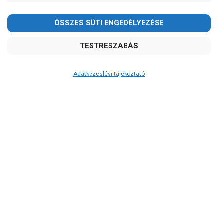
Adatkezeslési tájékoztató
Átvétel
Készletinformáció:
szállítás: 6-10 munkanap
Szállítási költség:
4.150Ft
(előátutalással: 3.800Ft)