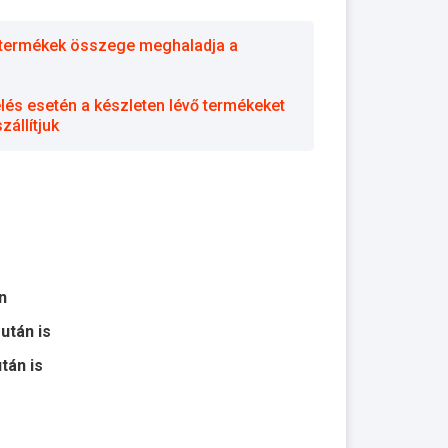
 a termékek összege meghaladja a
elés esetén a készleten lévő termékeket
állítjuk
n
 után is
után is