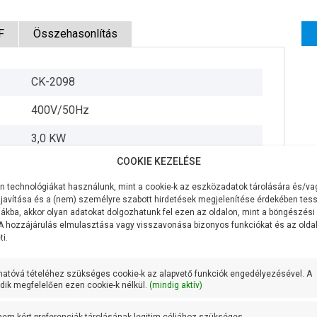
F
Összehasonlítás
CK-2098
400V/50Hz
3,0 KW
COOKIE KEZELÉSE
1200 liter/perc
 technológiákat használunk, mint a cookie-k az eszközadatok tárolására és/vag
17 méter
javítása és a (nem) személyre szabott hirdetések megjelenítése érdekében tess
ákba, akkor olyan adatokat dolgozhatunk fel ezen az oldalon, mint a böngészési
9,2 méteren 750 liter/perc
 A hozzájárulás elmulasztása vagy visszavonása bizonyos funkciókat és az old
i.
Öntvény
hatóvá tételéhez szükséges cookie-k az alapvető funkciók engedélyezésével. A
Öntvény és AISI 304 rozsdamentes acél
ik megfelelően ezen cookie-k nélkül.
(mindig aktív)
AISI 431 rozsdamentes acél