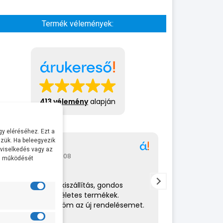
Termék vélemények:
413 vélemény
alapján
y eléréséhez. Ezt a
zük. Ha beleegyezik
Gábor
A bol
 viselkedés vagy az
2026-07-08
2026-
al működését
Rendkívül gyors kiszállítás, gondos
Az eladó nagy
csomagolás,tökéletes termékek.
amit csinál. 
Hamarosan küldöm az új rendelésemet.
helyén volt. 
ajánlom.