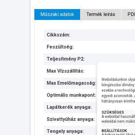
Műszaki adatok
Termék leírás
PD
Cikkszám:
Feszültség:
Teljesítmény P2:
Max Vízszállítás:
Weboldalunkon olyan
Max Emelőmagasság:
böngészési élmény 
ezekbe a technológi
Optimális munkapont:
egyedi azonosítók.
hátrányosan érinthet
Lapátkerék anyaga:
SZÜKSÉGES
A weboldal használ
Szivattyúház anyaga:
weboldal nem működ
BEÁLLÍTÁSOK
Tengely anyaga: