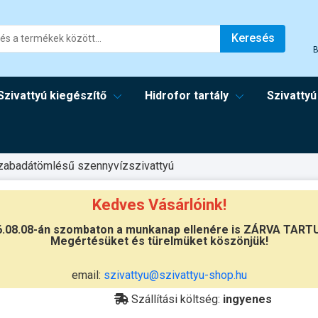
Keresés
B
Szivattyú kiegészítő
Hidrofor tartály
Szivattyú
zabadátömlésű szennyvízszivattyú
Kedves Vásárlóink!
6.08.08-án szombaton a munkanap ellenére is ZÁRVA TART
Megértésüket és türelmüket köszönjük!
Átvétel
email:
szivattyu@szivattyu-shop.hu
Készletinformáció:
ÉRDEKLŐDJÖN!
Szállítási költség:
ingyenes