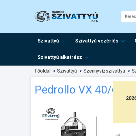
Szivattyú
Szivattyú vezérlés
Szivattyú alkatrész
Főoldal
Szivattyú
Szennyvízszivattyú
S
Pedrollo VX 40/65
202