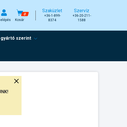
Szaküzlet
Szervíz
0
+36-1-899-
+36-20-211-
elépés
Kosár
8374
1588
 gyártó szerint
UNK!