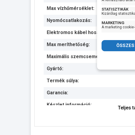
A felhasználó által
Max vízhőmérséklet:
STATISZTIKÁK
Kizárólag statisztik
Nyomócsatlakozás:
MARKETING
A marketing cookie-
Elektromos kábel hossza:
Max meríthetőség:
Maximális szemcseméret:
Gyártó:
Termék súlya:
Garancia:
Készlet információ:
Teljes 