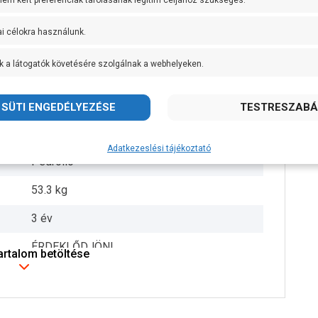
 nem kért preferenciák tárolásának legitim céljához szükséges.
+ 40 fok
ai célokra használunk.
DN65 és 2 1/2 coll
k a látogatók követésére szolgálnak a webhelyeken.
10 méter
10 méter
65 mm
Adatkezeslési tájékoztató
Pedrollo
53.3 kg
3 év
ÉRDEKLŐDJÖN!
tartalom betöltése