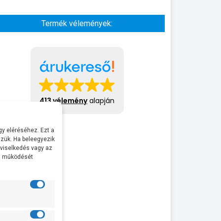
Termék vélemények:
413 vélemény
alapján
y eléréséhez. Ezt a
zük. Ha beleegyezik
 viselkedés vagy az
al működését