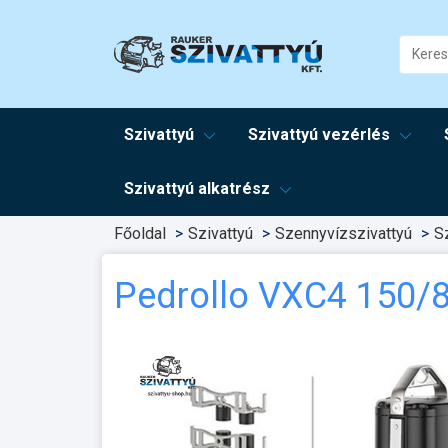
Szivattyú
Szivattyú vezérlés
Szivattyú alkatrész
Főoldal
Szivattyú
Szennyvízszivattyú
S
Pedrollo VXC4 150/