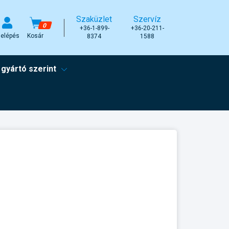
Szaküzlet
Szervíz
0
+36-1-899-
+36-20-211-
elépés
Kosár
8374
1588
 gyártó szerint