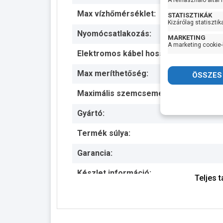
A felhasználó által
Max vízhőmérséklet:
STATISZTIKÁK
Kizárólag statisztik
Nyomócsatlakozás:
MARKETING
A marketing cookie-
Elektromos kábel hossza:
Max meríthetőség:
Maximális szemcseméret:
Gyártó:
Termék súlya:
Garancia:
Készlet információ:
Teljes 