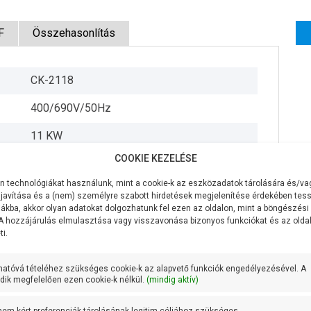
F
Összehasonlítás
CK-2118
400/690V/50Hz
11 KW
COOKIE KEZELÉSE
4300 liter/perc
 technológiákat használunk, mint a cookie-k az eszközadatok tárolására és/vag
18 méter
javítása és a (nem) személyre szabott hirdetések megjelenítése érdekében tess
ákba, akkor olyan adatokat dolgozhatunk fel ezen az oldalon, mint a böngészési
9,2 méteren 3300 liter/perc
 A hozzájárulás elmulasztása vagy visszavonása bizonyos funkciókat és az old
i.
Öntvény
hatóvá tételéhez szükséges cookie-k az alapvető funkciók engedélyezésével. A
Öntvény
ik megfelelően ezen cookie-k nélkül.
(mindig aktív)
AISI 431 rozsdamentes acél