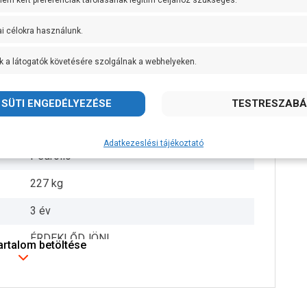
 nem kért preferenciák tárolásának legitim céljához szükséges.
+ 40 fok
ai célokra használunk.
DN100
k a látogatók követésére szolgálnak a webhelyeken.
10 méter
10 méter
80 mm
Adatkezeslési tájékoztató
Pedrollo
227 kg
3 év
ÉRDEKLŐDJÖN!
tartalom betöltése