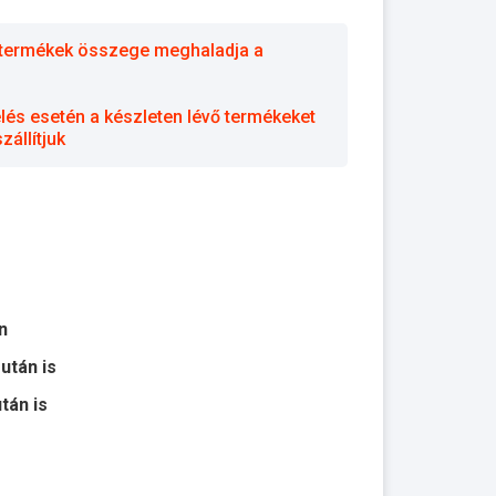
 a termékek összege meghaladja a
elés esetén a készleten lévő termékeket
állítjuk
n
 után is
után is