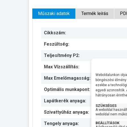
Műszaki adatok
Termék leírás
PD
Cikkszám:
Feszültség:
Teljesítmény P2:
Max Vízszállítás:
Weboldalunkon olyan
Max Emelőmagasság:
böngészési élmény 
ezekbe a technológi
Optimális munkapont:
egyedi azonosítók.
hátrányosan érinthet
Lapátkerék anyaga:
SZÜKSÉGES
A weboldal használ
Szivattyúház anyaga:
weboldal nem működ
BEÁLLÍTÁSOK
Tengely anyaga: