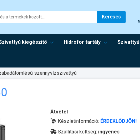
Keresés
B
Szivattyú kiegészítő
Hidrofor tartály
Szivattyú
zabadátömlésű szennyvízszivattyú
80
Átvétel
Készletinformáció:
ÉRDEKLŐDJÖN!
Szállítási költség:
ingyenes