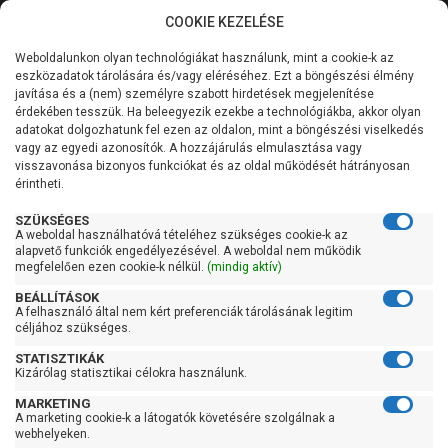
COOKIE KEZELÉSE
0
Weboldalunkon olyan technológiákat használunk, mint a cookie-k az
Kategóriák
Főoldal
Szivattyú
Szennyvízszivattyú
eszközadatok tárolására és/vagy eléréséhez. Ezt a böngészési élmény
Szabadátömlésű szennyvízszivattyú
javítása és a (nem) személyre szabott hirdetések megjelenítése
Általános információk
érdekében tesszük. Ha beleegyezik ezekbe a technológiákba, akkor olyan
Pedrollo VXC4 200/80
adatokat dolgozhatunk fel ezen az oldalon, mint a böngészési viselkedés
vagy az egyedi azonosítók. A hozzájárulás elmulasztása vagy
Szolgáltatásaink
visszavonása bizonyos funkciókat és az oldal működését hátrányosan
érintheti.
Kapcsolat
SZÜKSÉGES
A weboldal használhatóvá tételéhez szükséges cookie-k az
alapvető funkciók engedélyezésével. A weboldal nem működik
megfelelően ezen cookie-k nélkül.
(mindig aktív)
BEÁLLÍTÁSOK
A felhasználó által nem kért preferenciák tárolásának legitim
céljához szükséges.
STATISZTIKÁK
Kizárólag statisztikai célokra használunk.
MARKETING
A marketing cookie-k a látogatók követésére szolgálnak a
webhelyeken.