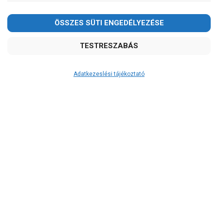
Adatkezeslési tájékoztató
Átvétel
Készletinformáció:
ÉRDEKLŐDJÖN!
Szállítási költség:
ingyenes