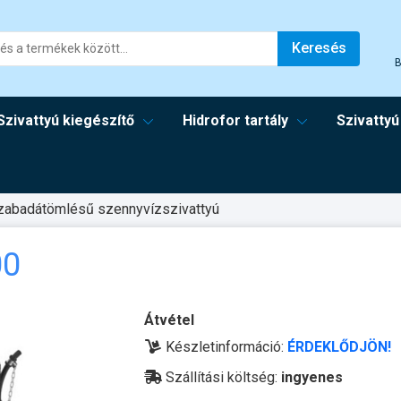
Keresés
B
Szivattyú kiegészítő
Hidrofor tartály
Szivattyú
zabadátömlésű szennyvízszivattyú
00
Átvétel
Készletinformáció:
ÉRDEKLŐDJÖN!
Szállítási költség:
ingyenes