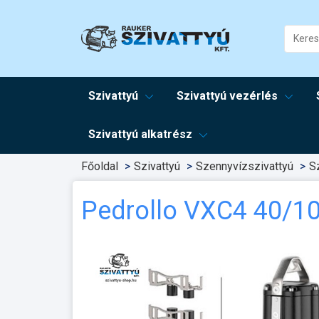
Szivattyú
Szivattyú vezérlés
Szivattyú alkatrész
Főoldal
Szivattyú
Szennyvízszivattyú
S
Pedrollo VXC4 40/1