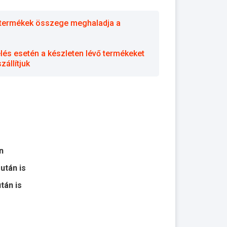
 a termékek összege meghaladja a
elés esetén a készleten lévő termékeket
állítjuk
n
 után is
után is