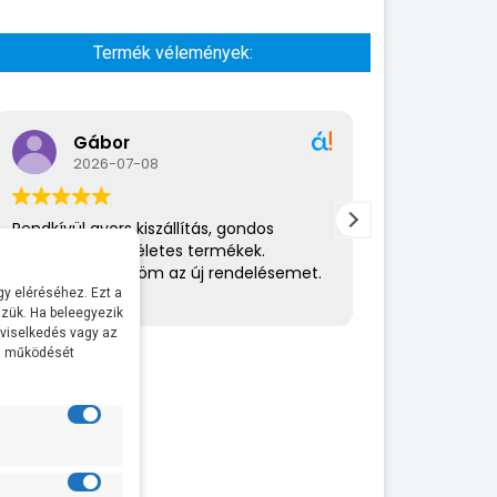
Termék vélemények:
Gábor
A bol
2026-07-08
2026-
Rendkívül gyors kiszállítás, gondos
Az eladó nagy
csomagolás,tökéletes termékek.
amit csinál. 
Hamarosan küldöm az új rendelésemet.
helyén volt. 
ajánlom.
y eléréséhez. Ezt a
zük. Ha beleegyezik
 viselkedés vagy az
· Pontosság
al működését
kedvesség, h
· Nem volt 