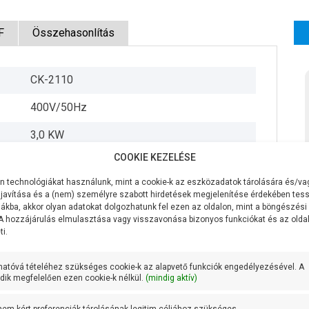
F
Összehasonlítás
CK-2110
400V/50Hz
3,0 KW
COOKIE KEZELÉSE
1700 liter/perc
 technológiákat használunk, mint a cookie-k az eszközadatok tárolására és/vag
8,3 méter
javítása és a (nem) személyre szabott hirdetések megjelenítése érdekében tess
ákba, akkor olyan adatokat dolgozhatunk fel ezen az oldalon, mint a böngészési
5,1 méteren 1000 liter/perc
 A hozzájárulás elmulasztása vagy visszavonása bizonyos funkciókat és az old
i.
Öntvény
hatóvá tételéhez szükséges cookie-k az alapvető funkciók engedélyezésével. A
Öntvény
ik megfelelően ezen cookie-k nélkül.
(mindig aktív)
AISI 431 rozsdamentes acél