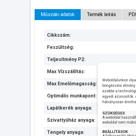
Műszaki adatok
Termék leírás
PD
Cikkszám:
Feszültség:
Teljesítmény P2:
Max Vízszállítás:
Weboldalunkon olyan
Max Emelőmagasság:
böngészési élmény 
ezekbe a technológi
Optimális munkapont:
egyedi azonosítók.
hátrányosan érinthet
Lapátkerék anyaga:
SZÜKSÉGES
A weboldal használ
Szivattyúház anyaga:
weboldal nem működ
BEÁLLÍTÁSOK
Tengely anyaga: