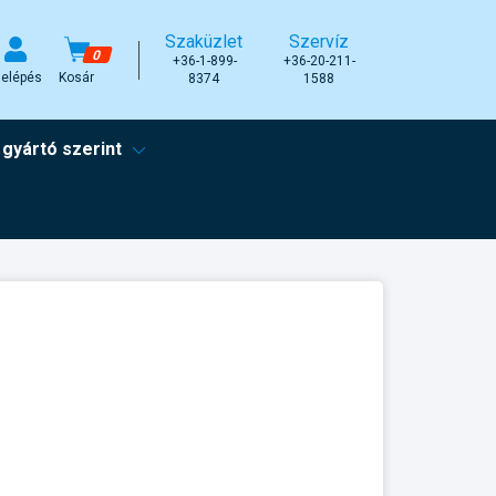
Szaküzlet
Szervíz
0
+36-1-899-
+36-20-211-
elépés
Kosár
8374
1588
 gyártó szerint