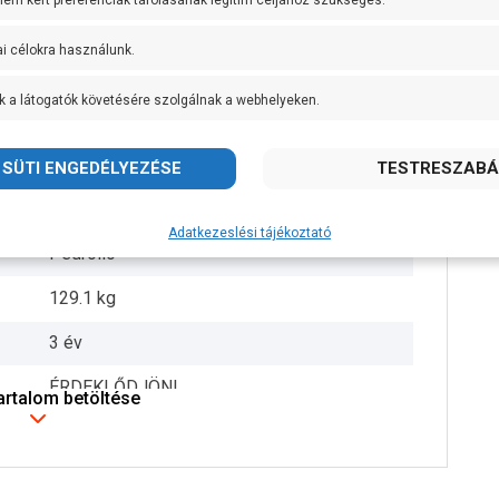
 nem kért preferenciák tárolásának legitim céljához szükséges.
+ 40 fok
ai célokra használunk.
DN100
k a látogatók követésére szolgálnak a webhelyeken.
10 méter
10 méter
100 mm
Adatkezeslési tájékoztató
Pedrollo
129.1 kg
3 év
ÉRDEKLŐDJÖN!
tartalom betöltése