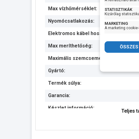
A felhasználó által
Max vízhőmérséklet:
STATISZTIKÁK
Kizárólag statisztik
Nyomócsatlakozás:
MARKETING
A marketing cookie-
Elektromos kábel hossza:
Max meríthetőség:
Maximális szemcseméret:
Gyártó:
Termék súlya:
Garancia:
Készlet információ:
Teljes 