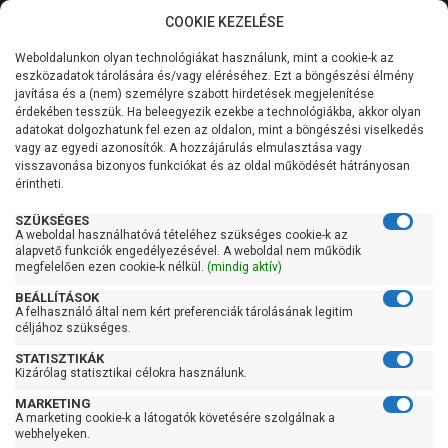
COOKIE KEZELÉSE
0
Weboldalunkon olyan technológiákat használunk, mint a cookie-k az
Kategóriák
Főoldal
Szivattyú
Szennyvízszivattyú
eszközadatok tárolására és/vagy eléréséhez. Ezt a böngészési élmény
Szabadátömlésű szennyvízszivattyú
javítása és a (nem) személyre szabott hirdetések megjelenítése
Általános információk
érdekében tesszük. Ha beleegyezik ezekbe a technológiákba, akkor olyan
Pedrollo VXCm 30/65-F
adatokat dolgozhatunk fel ezen az oldalon, mint a böngészési viselkedés
vagy az egyedi azonosítók. A hozzájárulás elmulasztása vagy
Szolgáltatásaink
visszavonása bizonyos funkciókat és az oldal működését hátrányosan
érintheti.
Kapcsolat
SZÜKSÉGES
A weboldal használhatóvá tételéhez szükséges cookie-k az
alapvető funkciók engedélyezésével. A weboldal nem működik
megfelelően ezen cookie-k nélkül.
(mindig aktív)
BEÁLLÍTÁSOK
A felhasználó által nem kért preferenciák tárolásának legitim
céljához szükséges.
STATISZTIKÁK
Kizárólag statisztikai célokra használunk.
MARKETING
A marketing cookie-k a látogatók követésére szolgálnak a
webhelyeken.