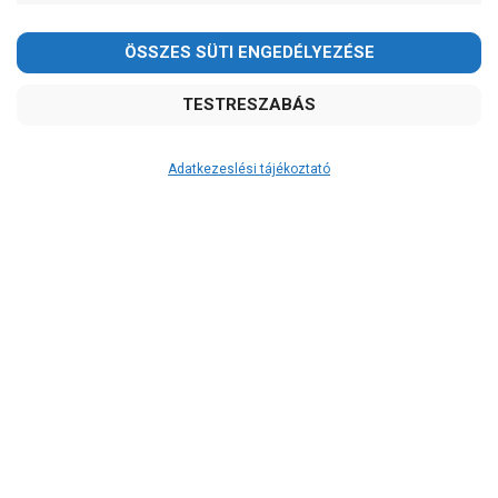
Adatkezeslési tájékoztató
Átvétel
Készletinformáció:
ÉRDEKLŐDJÖN!
Szállítási költség:
ingyenes