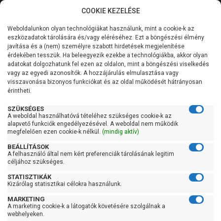
COOKIE KEZELÉSE
0
Weboldalunkon olyan technológiákat használunk, mint a cookie-k az
Kategóriák
Főoldal
Szivattyú
Szennyvízszivattyú
eszközadatok tárolására és/vagy eléréséhez. Ezt a böngészési élmény
Szabadátömlésű szennyvízszivattyú
javítása és a (nem) személyre szabott hirdetések megjelenítése
Általános információk
érdekében tesszük. Ha beleegyezik ezekbe a technológiákba, akkor olyan
Pedrollo VXm 10/50
adatokat dolgozhatunk fel ezen az oldalon, mint a böngészési viselkedés
vagy az egyedi azonosítók. A hozzájárulás elmulasztása vagy
Szolgáltatásaink
(10m)
visszavonása bizonyos funkciókat és az oldal működését hátrányosan
érintheti.
Kapcsolat
SZÜKSÉGES
A weboldal használhatóvá tételéhez szükséges cookie-k az
alapvető funkciók engedélyezésével. A weboldal nem működik
megfelelően ezen cookie-k nélkül.
(mindig aktív)
BEÁLLÍTÁSOK
A felhasználó által nem kért preferenciák tárolásának legitim
céljához szükséges.
STATISZTIKÁK
Kizárólag statisztikai célokra használunk.
MARKETING
A marketing cookie-k a látogatók követésére szolgálnak a
webhelyeken.