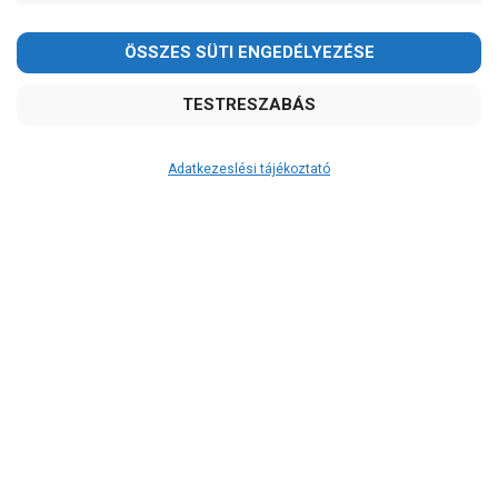
Adatkezeslési tájékoztató
Átvétel
Készletinformáció:
szállítás: 2-3 munkanap
Szállítási költség:
4.150Ft
(előátutalással: 3.800Ft)