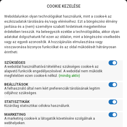
COOKIE KEZELÉSE
0
Weboldalunkon olyan technológiákat használunk, mint a cookie-k az
Kategóriák
Főoldal
Szivattyú
Szennyvízszivattyú
eszközadatok tárolására és/vagy eléréséhez. Ezt a böngészési élmény
Szabadátömlésű szennyvízszivattyú
javítása és a (nem) személyre szabott hirdetések megjelenítése
Általános információk
érdekében tesszük. Ha beleegyezik ezekbe a technológiákba, akkor olyan
Pedrollo VXm 20/35
adatokat dolgozhatunk fel ezen az oldalon, mint a böngészési viselkedés
vagy az egyedi azonosítók. A hozzájárulás elmulasztása vagy
Szolgáltatásaink
visszavonása bizonyos funkciókat és az oldal működését hátrányosan
érintheti.
Kapcsolat
SZÜKSÉGES
A weboldal használhatóvá tételéhez szükséges cookie-k az
alapvető funkciók engedélyezésével. A weboldal nem működik
megfelelően ezen cookie-k nélkül.
(mindig aktív)
BEÁLLÍTÁSOK
A felhasználó által nem kért preferenciák tárolásának legitim
céljához szükséges.
STATISZTIKÁK
Kizárólag statisztikai célokra használunk.
MARKETING
A marketing cookie-k a látogatók követésére szolgálnak a
webhelyeken.