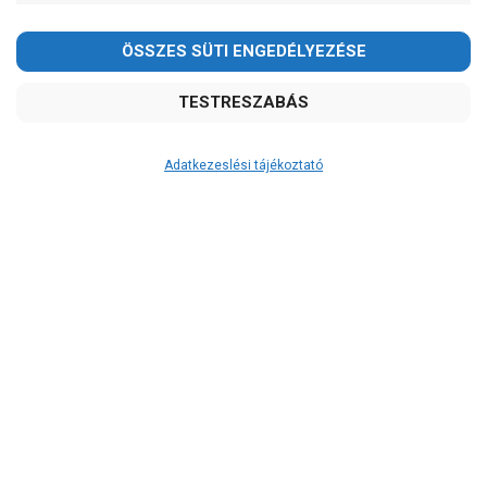
Kedves Vásárlóink!
2026.08.08-án szombaton a munkanap ellenére is ZÁRVA
TARTUNK!
Megértésüket és türelmüket köszönjük!
email:
szivattyu@szivattyu-shop.hu
Adatkezeslési tájékoztató
Átvétel
Készletinformáció:
szállítás: 6-10 munkanap
Szállítási költség:
4.750Ft
(előátutalással: 4.500Ft)