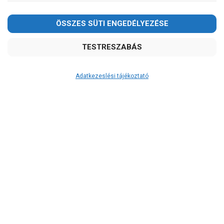
Adatkezeslési tájékoztató
Átvétel
Készletinformáció:
szállítás: 6-10 munkanap
Szállítási költség:
3.750Ft
(előátutalással: 3.500Ft)