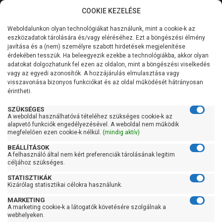
COOKIE KEZELÉSE
0
Weboldalunkon olyan technológiákat használunk, mint a cookie-k az
Kategóriák
Főoldal
Szivattyú
Szennyezett vízszivattyú
eszközadatok tárolására és/vagy eléréséhez. Ezt a böngészési élmény
Szennyezett vízszivattyú úszókapcsolóval
javítása és a (nem) személyre szabott hirdetések megjelenítése
Általános információk
érdekében tesszük. Ha beleegyezik ezekbe a technológiákba, akkor olyan
Pedrollo ZXm 2/30 (10m)
adatokat dolgozhatunk fel ezen az oldalon, mint a böngészési viselkedés
vagy az egyedi azonosítók. A hozzájárulás elmulasztása vagy
Szolgáltatásaink
visszavonása bizonyos funkciókat és az oldal működését hátrányosan
érintheti.
Kapcsolat
SZÜKSÉGES
A weboldal használhatóvá tételéhez szükséges cookie-k az
alapvető funkciók engedélyezésével. A weboldal nem működik
megfelelően ezen cookie-k nélkül.
(mindig aktív)
BEÁLLÍTÁSOK
A felhasználó által nem kért preferenciák tárolásának legitim
céljához szükséges.
STATISZTIKÁK
Kizárólag statisztikai célokra használunk.
MARKETING
A marketing cookie-k a látogatók követésére szolgálnak a
webhelyeken.