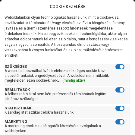
COOKIE KEZELÉSE
0
Weboldalunkon olyan technológiákat használunk, mint a cookie-k az
Kategóriák
Főoldal
Szivattyú
Függőleges tengelyű szivattyú
eszközadatok tárolására és/vagy eléréséhez. Ezt a böngészési élmény
Függőleges tengelyű szivattyú 201-400 liter/percig
javítása és a (nem) személyre szabott hirdetések megjelenítése
Általános információk
érdekében tesszük. Ha beleegyezik ezekbe a technológiákba, akkor olyan
Pedrollo HT 15/2R
adatokat dolgozhatunk fel ezen az oldalon, mint a böngészési viselkedés
vagy az egyedi azonosítók. A hozzájárulás elmulasztása vagy
Szolgáltatásaink
visszavonása bizonyos funkciókat és az oldal működését hátrányosan
érintheti.
Kapcsolat
SZÜKSÉGES
A weboldal használhatóvá tételéhez szükséges cookie-k az
alapvető funkciók engedélyezésével. A weboldal nem működik
megfelelően ezen cookie-k nélkül.
(mindig aktív)
BEÁLLÍTÁSOK
A felhasználó által nem kért preferenciák tárolásának legitim
céljához szükséges.
STATISZTIKÁK
Kizárólag statisztikai célokra használunk.
MARKETING
A marketing cookie-k a látogatók követésére szolgálnak a
webhelyeken.