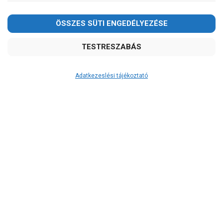
Adatkezeslési tájékoztató
Átvétel
Készletinformáció:
ÉRDEKLŐDJÖN!
Szállítási költség:
ingyenes