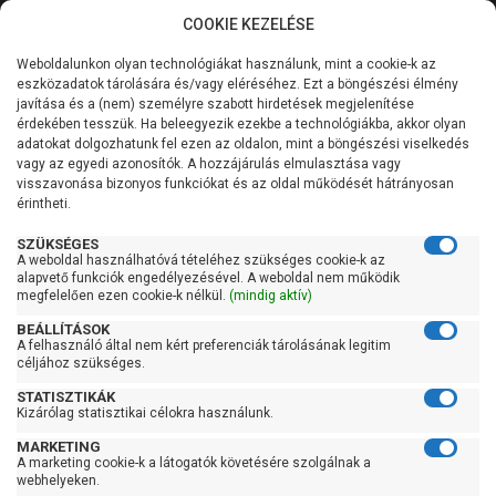
COOKIE KEZELÉSE
0
Weboldalunkon olyan technológiákat használunk, mint a cookie-k az
Kategóriák
Főoldal
Szivattyú
Függőleges tengelyű szivattyú
eszközadatok tárolására és/vagy eléréséhez. Ezt a böngészési élmény
Függőleges tengelyű szivattyú 201-400 liter/percig
javítása és a (nem) személyre szabott hirdetések megjelenítése
Általános információk
érdekében tesszük. Ha beleegyezik ezekbe a technológiákba, akkor olyan
Pedrollo HT 15/4-PRO
adatokat dolgozhatunk fel ezen az oldalon, mint a böngészési viselkedés
vagy az egyedi azonosítók. A hozzájárulás elmulasztása vagy
Szolgáltatásaink
visszavonása bizonyos funkciókat és az oldal működését hátrányosan
érintheti.
Kapcsolat
SZÜKSÉGES
A weboldal használhatóvá tételéhez szükséges cookie-k az
alapvető funkciók engedélyezésével. A weboldal nem működik
megfelelően ezen cookie-k nélkül.
(mindig aktív)
BEÁLLÍTÁSOK
A felhasználó által nem kért preferenciák tárolásának legitim
céljához szükséges.
STATISZTIKÁK
Kizárólag statisztikai célokra használunk.
MARKETING
A marketing cookie-k a látogatók követésére szolgálnak a
webhelyeken.