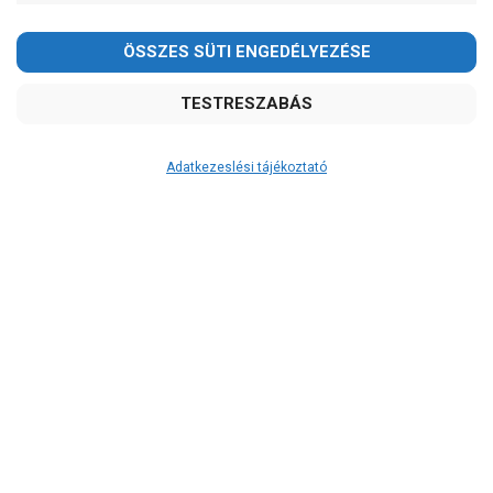
Adatkezeslési tájékoztató
Átvétel
Készletinformáció:
ÉRDEKLŐDJÖN!
Szállítási költség:
ingyenes