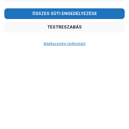
Adatkezeslési tájékoztató
Átvétel
Készletinformáció:
ÉRDEKLŐDJÖN!
Szállítási költség:
ingyenes