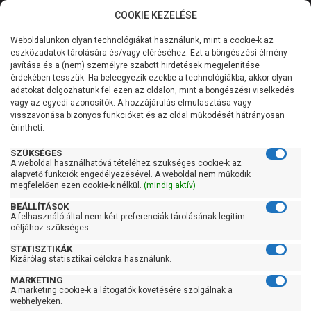
COOKIE KEZELÉSE
0
Weboldalunkon olyan technológiákat használunk, mint a cookie-k az
Kategóriák
Főoldal
Szivattyú
Függőleges tengelyű szivattyú
eszközadatok tárolására és/vagy eléréséhez. Ezt a böngészési élmény
Függőleges tengelyű szivattyú 400 liter/perc felett
javítása és a (nem) személyre szabott hirdetések megjelenítése
Általános információk
érdekében tesszük. Ha beleegyezik ezekbe a technológiákba, akkor olyan
Pedrollo HT 30/7
adatokat dolgozhatunk fel ezen az oldalon, mint a böngészési viselkedés
vagy az egyedi azonosítók. A hozzájárulás elmulasztása vagy
Szolgáltatásaink
visszavonása bizonyos funkciókat és az oldal működését hátrányosan
érintheti.
Kapcsolat
SZÜKSÉGES
A weboldal használhatóvá tételéhez szükséges cookie-k az
alapvető funkciók engedélyezésével. A weboldal nem működik
megfelelően ezen cookie-k nélkül.
(mindig aktív)
BEÁLLÍTÁSOK
A felhasználó által nem kért preferenciák tárolásának legitim
céljához szükséges.
STATISZTIKÁK
Kizárólag statisztikai célokra használunk.
MARKETING
A marketing cookie-k a látogatók követésére szolgálnak a
webhelyeken.