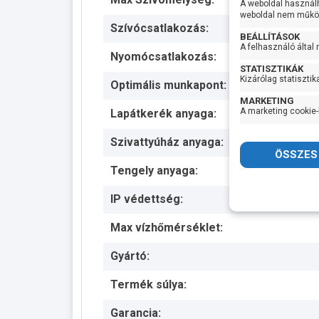
A weboldal használ
weboldal nem működ
Szívócsatlakozás:
BEÁLLÍTÁSOK
A felhasználó által
Nyomócsatlakozás:
STATISZTIKÁK
Kizárólag statisztik
Optimális munkapont:
MARKETING
A marketing cookie-
Lapátkerék anyaga:
Szivattyúház anyaga:
Tengely anyaga:
IP védettség:
Max vízhőmérséklet:
Gyártó:
Termék súlya:
Garancia: