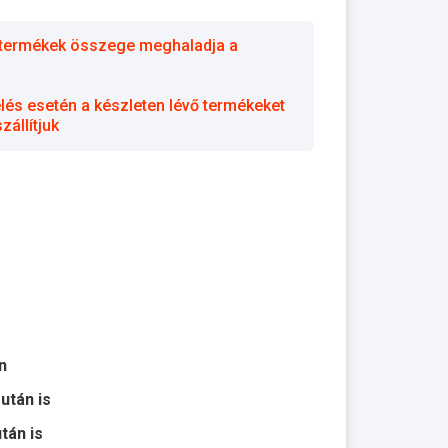
 a termékek összege meghaladja a
elés esetén a készleten lévő termékeket
állítjuk
n
 után is
után is