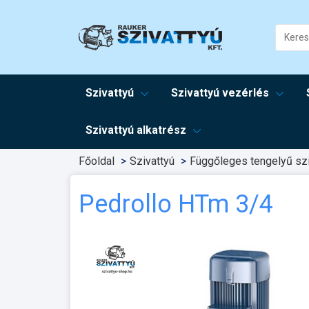
Szivattyú
Szivattyú vezérlés
Szivattyú alkatrész
Főoldal
Szivattyú
Függőleges tengelyű szi
Pedrollo HTm 3/4