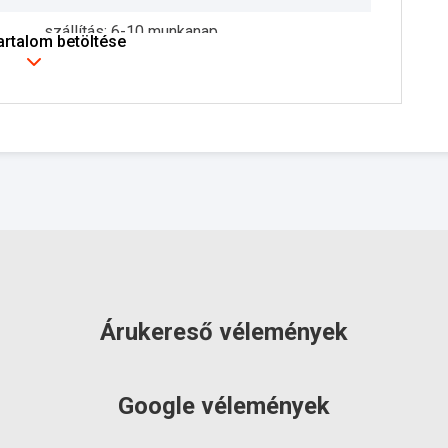
szállítás: 6-10 munkanap
tartalom betöltése
Árukereső vélemények
Google vélemények