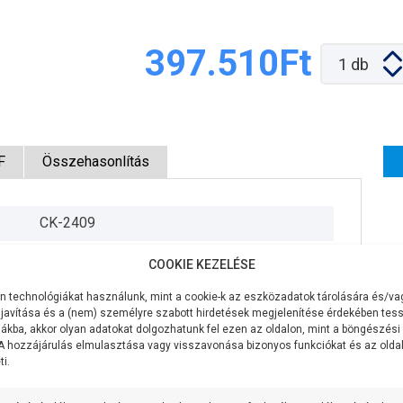
397.510Ft
1
db
F
Összehasonlítás
CK-2409
230V/50Hz
COOKIE KEZELÉSE
750W
 technológiákat használunk, mint a cookie-k az eszközadatok tárolására és/vag
javítása és a (nem) személyre szabott hirdetések megjelenítése érdekében tess
90 liter/perc
ákba, akkor olyan adatokat dolgozhatunk fel ezen az oldalon, mint a böngészési
 A hozzájárulás elmulasztása vagy visszavonása bizonyos funkciókat és az old
i.
64 méter
7 méter