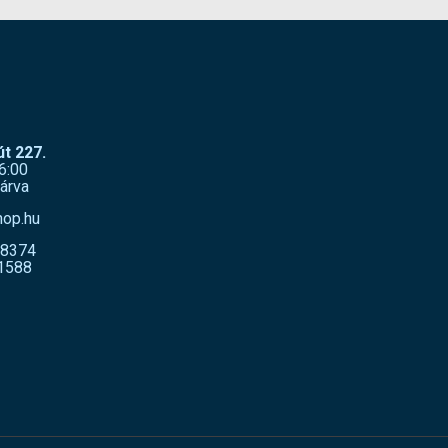
t 227.
6:00
árva
hop.hu
-8374
1588