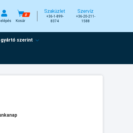
Szaküzlet
Szervíz
0
+36-1-899-
+36-20-211-
elépés
Kosár
8374
1588
 gyártó szerint
munkanap