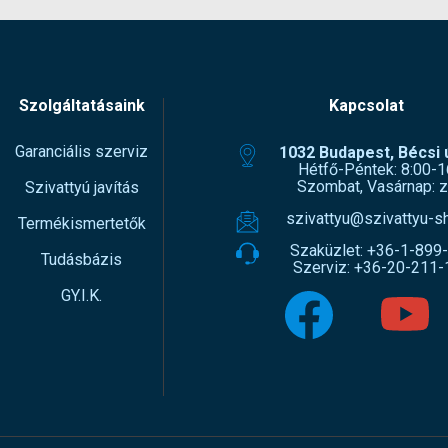
Szolgáltatásaink
Kapcsolat
Garanciális szerviz
1032 Budapest, Bécsi ú
Hétfő-Péntek: 8:00-1
Szombat, Vasárnap: z
Szivattyú javítás
szivattyu@szivattyu-s
Termékismertetők
Szaküzlet:
+36-1-899
Tudásbázis
Szerviz:
+36-20-211-
GY.I.K.