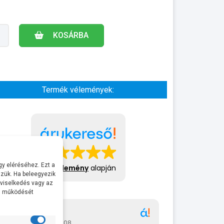
KOSÁRBA
Termék vélemények:
y eléréséhez. Ezt a
413 vélemény
alapján
zük. Ha beleegyezik
 viselkedés vagy az
al működését
Gábor
A bol
2026-07-08
2026-