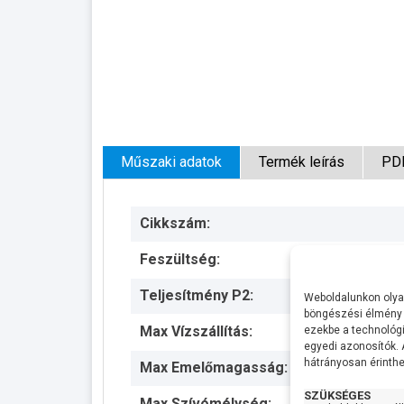
Műszaki adatok
Termék leírás
PD
Cikkszám:
Feszültség:
Teljesítmény P2:
Weboldalunkon olyan
böngészési élmény 
Max Vízszállítás:
ezekbe a technológi
egyedi azonosítók.
hátrányosan érinthet
Max Emelőmagasság:
SZÜKSÉGES
Max Szívómélység: