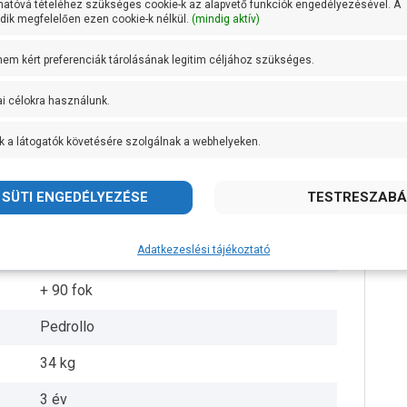
hatóvá tételéhez szükséges cookie-k az alapvető funkciók engedélyezésével. A
ik megfelelően ezen cookie-k nélkül.
(mindig aktív)
DN 25
 nem kért preferenciák tárolásának legitim céljához szükséges.
DN 25
ai célokra használunk.
45,5 méteren 60 liter/perc
k a látogatók követésére szolgálnak a webhelyeken.
AISI 304 rozsdamentes acél
Öntvény
AISI 431 rozsdamentes acél
Adatkezeslési tájékoztató
IPX4
+ 90 fok
Pedrollo
34 kg
3 év