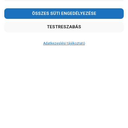
Adatkezeslési tájékoztató
Átvétel
Készletinformáció:
szállítás: 6-10 munkanap
Szállítási költség:
ingyenes