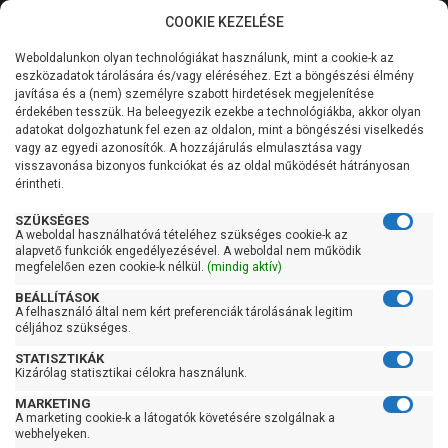
COOKIE KEZELÉSE
0
Weboldalunkon olyan technológiákat használunk, mint a cookie-k az
Kategóriák
Főoldal
Szivattyú
Függőleges tengelyű szivattyú
eszközadatok tárolására és/vagy eléréséhez. Ezt a böngészési élmény
Függőleges tengelyű szivattyú 101-200 liter/percig
javítása és a (nem) személyre szabott hirdetések megjelenítése
Általános információk
érdekében tesszük. Ha beleegyezik ezekbe a technológiákba, akkor olyan
Pedrollo HTm 5/2-PRO
adatokat dolgozhatunk fel ezen az oldalon, mint a böngészési viselkedés
vagy az egyedi azonosítók. A hozzájárulás elmulasztása vagy
Szolgáltatásaink
visszavonása bizonyos funkciókat és az oldal működését hátrányosan
érintheti.
Kapcsolat
SZÜKSÉGES
A weboldal használhatóvá tételéhez szükséges cookie-k az
alapvető funkciók engedélyezésével. A weboldal nem működik
megfelelően ezen cookie-k nélkül.
(mindig aktív)
BEÁLLÍTÁSOK
A felhasználó által nem kért preferenciák tárolásának legitim
céljához szükséges.
STATISZTIKÁK
Kizárólag statisztikai célokra használunk.
MARKETING
A marketing cookie-k a látogatók követésére szolgálnak a
webhelyeken.