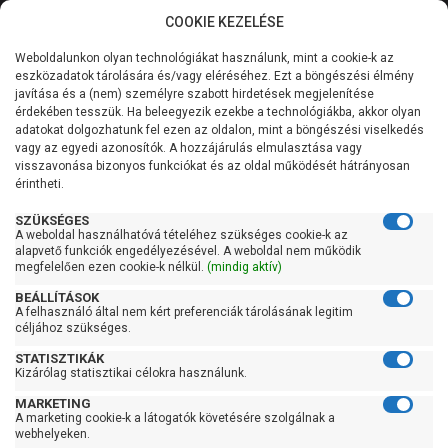
COOKIE KEZELÉSE
0
Weboldalunkon olyan technológiákat használunk, mint a cookie-k az
Kategóriák
Főoldal
Szivattyú
Házivízellátó házivízmű
eszközadatok tárolására és/vagy eléréséhez. Ezt a böngészési élmény
Házivízellátó házivízmű 24 literes tartállyal
javítása és a (nem) személyre szabott hirdetések megjelenítése
Általános információk
érdekében tesszük. Ha beleegyezik ezekbe a technológiákba, akkor olyan
Pedrollo Hydrofresh
adatokat dolgozhatunk fel ezen az oldalon, mint a böngészési viselkedés
vagy az egyedi azonosítók. A hozzájárulás elmulasztása vagy
Szolgáltatásaink
JSWm 2A-24 CL
visszavonása bizonyos funkciókat és az oldal működését hátrányosan
érintheti.
Kapcsolat
SZÜKSÉGES
A weboldal használhatóvá tételéhez szükséges cookie-k az
alapvető funkciók engedélyezésével. A weboldal nem működik
megfelelően ezen cookie-k nélkül.
(mindig aktív)
BEÁLLÍTÁSOK
A felhasználó által nem kért preferenciák tárolásának legitim
céljához szükséges.
STATISZTIKÁK
Kizárólag statisztikai célokra használunk.
MARKETING
A marketing cookie-k a látogatók követésére szolgálnak a
webhelyeken.