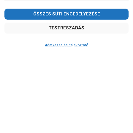
Adatkezeslési tájékoztató
Átvétel
Készletinformáció:
ÉRDEKLŐDJÖN!
Szállítási költség:
4.750Ft
(előátutalással: 4.500Ft)
A szállítás díjmentes, ha a termékek
összege meghaladja a 200.000Ft-ot.
A 12:00 óráig leadott rendelés esetén
a készleten lévő termékeket a