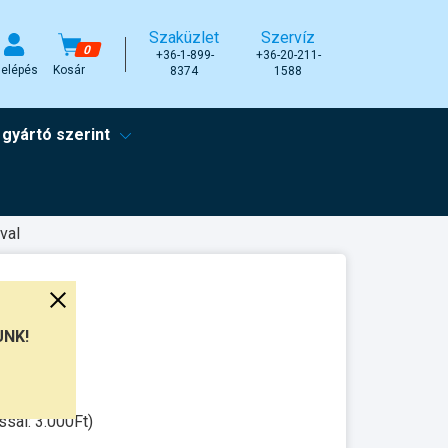
Szaküzlet
Szervíz
0
+36-1-899-
+36-20-211-
elépés
Kosár
8374
1588
 gyártó szerint
val
UNK!
unkanap
ssal: 3.000Ft)