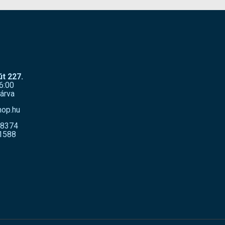
t 227.
6:00
árva
hop.hu
-8374
1588