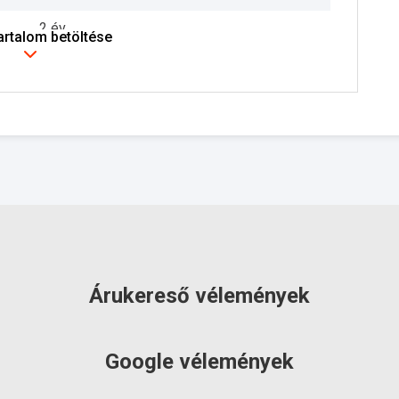
2 év
tartalom betöltése
szállítás: 2-3 munkanap
Árukereső vélemények
Google vélemények