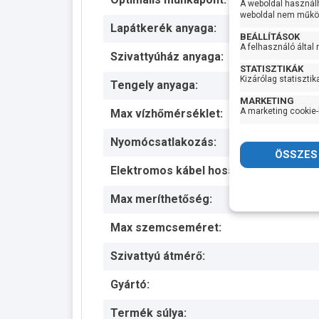
A weboldal használ
weboldal nem működ
Lapátkerék anyaga:
BEÁLLÍTÁSOK
A felhasználó által
Szivattyúház anyaga:
STATISZTIKÁK
Kizárólag statisztik
Tengely anyaga:
MARKETING
A marketing cookie-
Max vízhőmérséklet:
Nyomócsatlakozás:
Elektromos kábel hossza:
Max meríthetőség:
Max szemcseméret:
Szivattyú átmérő:
Gyártó:
Termék súlya: