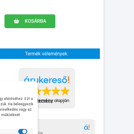
KOSÁRBA
Termék vélemények:
y eléréséhez. Ezt a
413 vélemény
alapján
zük. Ha beleegyezik
 viselkedés vagy az
al működését
Gábor
A bol
2026-07-08
2026-