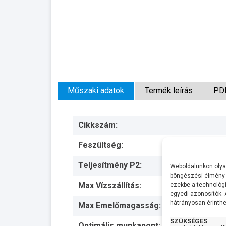
Műszaki adatok
Termék leírás
PD
Cikkszám:
Feszültség:
Teljesítmény P2:
Weboldalunkon olyan
böngészési élmény 
Max Vízszállítás:
ezekbe a technológi
egyedi azonosítók.
hátrányosan érinthet
Max Emelőmagasság:
SZÜKSÉGES
Optimális munkapont: