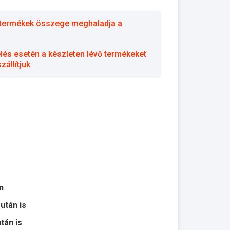
 a termékek összege meghaladja a
elés esetén a készleten lévő termékeket
állítjuk
n
 után is
után is