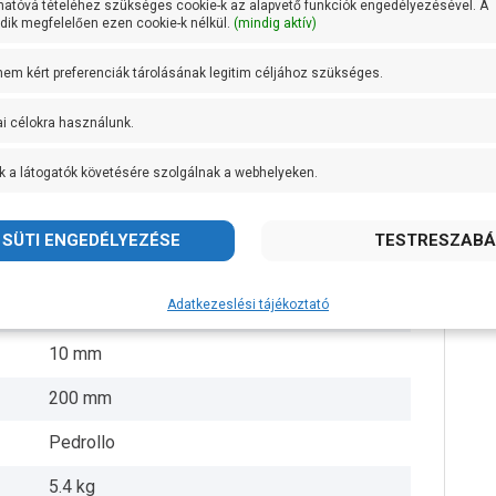
hatóvá tételéhez szükséges cookie-k az alapvető funkciók engedélyezésével. A
ik megfelelően ezen cookie-k nélkül.
(mindig aktív)
Noryl
 nem kért preferenciák tárolásának legitim céljához szükséges.
Technopolimer
ai célokra használunk.
AISI 431 rozsdamentes acél
k a látogatók követésére szolgálnak a webhelyeken.
+ 40 fok
5/4 coll
5 méter
Adatkezeslési tájékoztató
3 méter
10 mm
200 mm
Pedrollo
5.4 kg