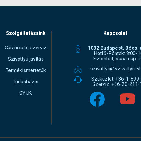
Szolgáltatásaink
Kapcsolat
Garanciális szerviz
1032 Budapest, Bécsi ú
Hétfő-Péntek: 8:00-1
Szombat, Vasárnap: z
Szivattyú javítás
szivattyu@szivattyu-s
Termékismertetők
Szaküzlet:
+36-1-899
Tudásbázis
Szerviz:
+36-20-211-
GY.I.K.