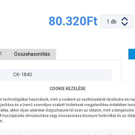
80.320Ft
1
db
F
Összehasonlítás
CK-1840
230V/50Hz
COOKIE KEZELÉSE
250W
 technológiákat használunk, mint a cookie-k az eszközadatok tárolására és/vag
javítása és a (nem) személyre szabott hirdetések megjelenítése érdekében tess
160 liter/perc
ákba, akkor olyan adatokat dolgozhatunk fel ezen az oldalon, mint a böngészési
 A hozzájárulás elmulasztása vagy visszavonása bizonyos funkciókat és az old
i.
6,5 méter
3,7 méteren 100 liter/perc