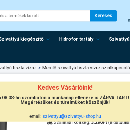
Keresés
B
Szivattyú kiegészítő
Hidrofor tartály
Szivattyú
attyú tiszta vízre
Merülő szivattyú tiszta vízre szintkapcsoló
Kedves Vásárlóink!
6.08.08-án szombaton a munkanap ellenére is ZÁRVA TART
Megértésüket és türelmüket köszönjük!
Átvétel
Készletinformáció:
szállítás: 2-3 m
email:
szivattyu@szivattyu-shop.hu
Szállítási költség:
3.290Ft
(előátutalá