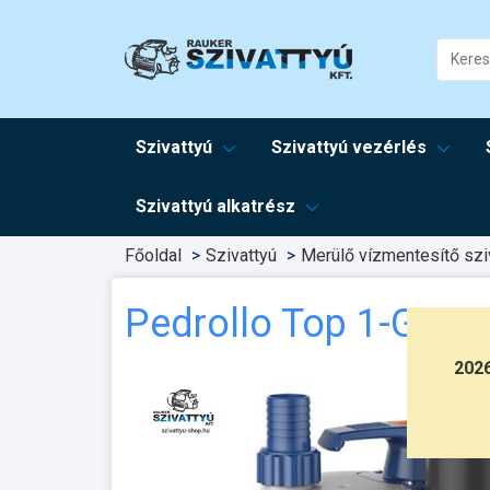
Szivattyú
Szivattyú vezérlés
Szivattyú alkatrész
Főoldal
Szivattyú
Merülő vízmentesítő sziv
Pedrollo Top 1-GM
202