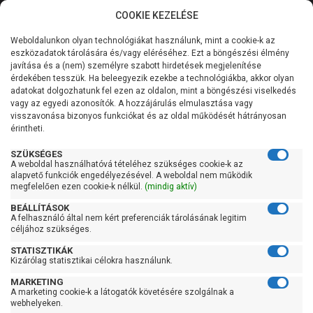
COOKIE KEZELÉSE
0
Weboldalunkon olyan technológiákat használunk, mint a cookie-k az
Kategóriák
Főoldal
Szivattyú
Ásottkút szivattyú
eszközadatok tárolására és/vagy eléréséhez. Ezt a böngészési élmény
Ásottkút szivattyú 100 liter/percig
javítása és a (nem) személyre szabott hirdetések megjelenítése
Általános információk
érdekében tesszük. Ha beleegyezik ezekbe a technológiákba, akkor olyan
Pedrollo Top Multi 4-Evo
adatokat dolgozhatunk fel ezen az oldalon, mint a böngészési viselkedés
vagy az egyedi azonosítók. A hozzájárulás elmulasztása vagy
Szolgáltatásaink
visszavonása bizonyos funkciókat és az oldal működését hátrányosan
érintheti.
Kapcsolat
SZÜKSÉGES
A weboldal használhatóvá tételéhez szükséges cookie-k az
alapvető funkciók engedélyezésével. A weboldal nem működik
megfelelően ezen cookie-k nélkül.
(mindig aktív)
BEÁLLÍTÁSOK
A felhasználó által nem kért preferenciák tárolásának legitim
céljához szükséges.
STATISZTIKÁK
Kizárólag statisztikai célokra használunk.
MARKETING
A marketing cookie-k a látogatók követésére szolgálnak a
webhelyeken.