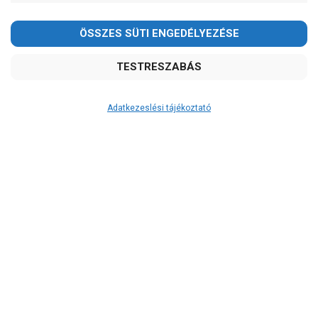
Kedves Vásárlóink!
2026.08.08-án szombaton a munkanap ellenére is ZÁRVA
TARTUNK!
Megértésüket és türelmüket köszönjük!
email:
szivattyu@szivattyu-shop.hu
Adatkezeslési tájékoztató
Átvétel
Készletinformáció:
szállítás: 6-10 munkanap
Szállítási költség:
3.750Ft
(előátutalással: 3.500Ft)